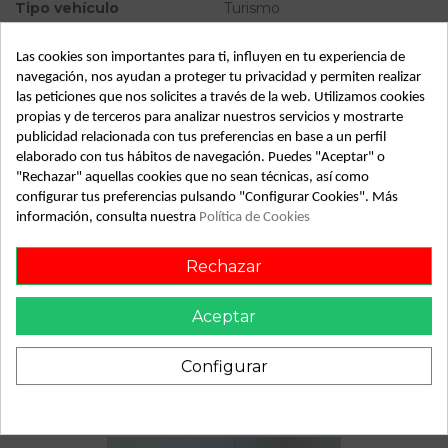
Tipo vehículo
Turismo
Almacén
49349
Las cookies son importantes para ti, influyen en tu experiencia de
SubAlmacén
383
navegación, nos ayudan a proteger tu privacidad y permiten realizar
las peticiones que nos solicites a través de la web. Utilizamos cookies
SubSubAlmacén
100029813
propias y de terceros para analizar nuestros servicios y mostrarte
publicidad relacionada con tus preferencias en base a un perfil
ID:
811000
elaborado con tus hábitos de navegación. Puedes "Aceptar" o
"Rechazar" aquellas cookies que no sean técnicas, así como
Fecha disponible:
2022-04-07
configurar tus preferencias pulsando "Configurar Cookies". Más
información, consulta nuestra
Política de Cookies
Descripción
Rechazar
Recambio de maneta interior delantera derecha para
peugeot 207 confort 1.4 vti 16v 95 referencia OEM IAM
Aceptar
Configurar
También podría gustarte