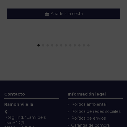
Añadir a la cesta
Contacto
Información legal
Ramon Vilella
Política ambiental
Política de redes sociales
Políg. Ind. "Camí dels
Política de envíos
Frares" C/F
Garantía de compra