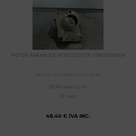
MOTOR ARRANQUE M000T32271ZE V75500178004
PEUGEOT 207 CONFORT 1.4 VTI 16V 95
OEM:
M000T32271ZE
ID:
810670
48,40 € IVA INC.