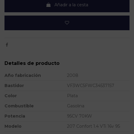
Añadir a la cesta
Detalles de producto
Año fabricación
2008
Bastidor
VF3WC5FWC34537157
Color
Plata
Combustible
Gasolina
Potencia
95CV 70KW
Modelo
207 Confort 1.4 VTi 16v 95