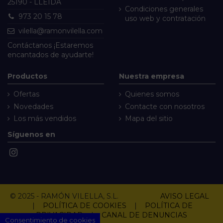
25190 - LLEIDA
Condiciones generales
973 20 15 78
uso web y contratación
vilella@ramonvilella.com
Contáctanos
¡Estaremos
encantados de ayudarte!
Productos
Nuestra empresa
Ofertas
Quienes somos
Novedades
Contacte con nosotros
Los más vendidos
Mapa del sitio
Síguenos en
© 2025 - RAMÓN VILELLA, S.L.
AVISO LEGAL
|
POLÍTICA DE COOKIES
|
POLÍTICA DE
PRIVACIDAD
|
CANAL DE DENUNCIAS
Consentimiento de cookies