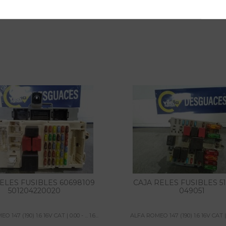
ELES FUSIBLES 60698109
CAJA RELES FUSIBLES 51
501204220020
049051
147 (190) 1.6 16V CAT | 0.00 - ... 1.6...
ALFA ROMEO 147 (190) 1.6 16V CAT | 0.00