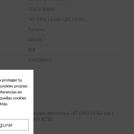
120CV 89KW
147 (190) 1.6 16V CAT | 0.00 - ...
Turismo
49349
359
100028917
a proteger tu
 cookies propias
eferencias en
quellas cookies
. Más
rasera izquierda para alfa romeo 147 (190) 1.6 16v cat |
... referencia OEM IAM B792
gurar