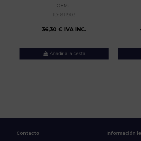
OEM:
-
ID:
811903
36,30 € IVA INC.
Añadir a la cesta
Contacto
Información l