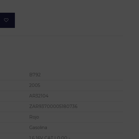
B792
2005
AR32104
ZAR93700005180736
Rojo
Gasolina
1.6 16V CAT | 0.00 - ...