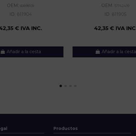
OEM:
OEM:
60698109
51742419
ID:
811904
ID:
811905
42,35 € IVA INC.
42,35 € IVA INC
Añadir a la cesta
Añadir a la cesta
egal
Productos