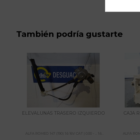
También podría gustarte
ELEVALUNAS TRASERO IZQUIERDO
CAJA R
ALFA ROMEO 147 (190) 1.6 16V CAT | 0.00 - ... 1.6...
ALFA ROMEO 