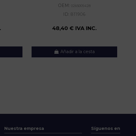
OEM:
0265005428
ID:
811906
.
48,40 € IVA INC.
Añadir a la cesta
Nuestra empresa
Síguenos en