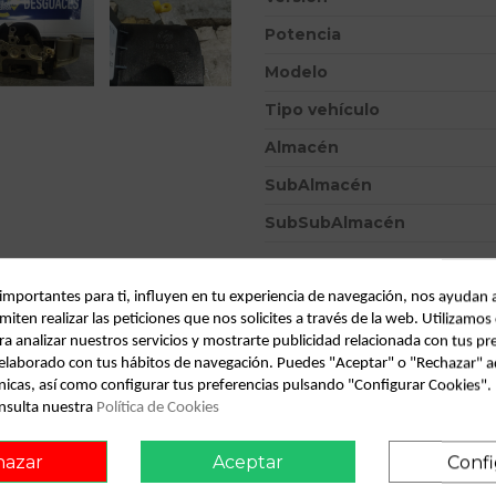
Potencia
Modelo
Tipo vehículo
Almacén
SubAlmacén
SubSubAlmacén
ID:
811913
 importantes para ti, influyen en tu experiencia de navegación, nos ayudan 
Fecha disponible:
2022-04-27
miten realizar las peticiones que nos solicites a través de la web. Utilizamos
ra analizar nuestros servicios y mostrarte publicidad relacionada con tus pr
l elaborado con tus hábitos de navegación. Puedes "Aceptar" o "Rechazar" a
Descripción
nicas, así como configurar tus preferencias pulsando "Configurar Cookies"
nsulta nuestra
Política de Cookies
Recambio de cerradura puerta t
0.00 - ... 1.6 16v cat | 0.00 - 
hazar
Aceptar
Confi