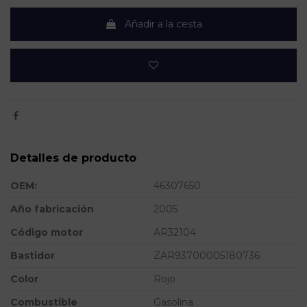
Añadir a la cesta
Detalles de producto
OEM:
46307650
Año fabricación
2005
Código motor
AR32104
Bastidor
ZAR93700005180736
Color
Rojo
Combustible
Gasolina