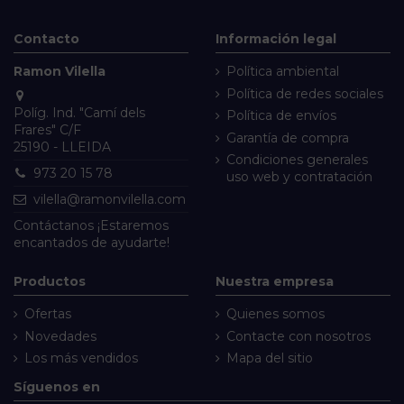
Contacto
Información legal
Ramon Vilella
Política ambiental
Política de redes sociales
Políg. Ind. "Camí dels
Política de envíos
Frares" C/F
Garantía de compra
25190 - LLEIDA
Condiciones generales
973 20 15 78
uso web y contratación
vilella@ramonvilella.com
Contáctanos
¡Estaremos
encantados de ayudarte!
Productos
Nuestra empresa
Ofertas
Quienes somos
Novedades
Contacte con nosotros
Los más vendidos
Mapa del sitio
Síguenos en