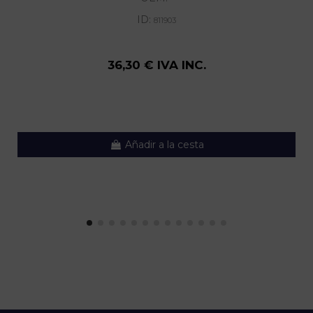
ID:
811903
36,30 € IVA INC.
Añadir a la cesta