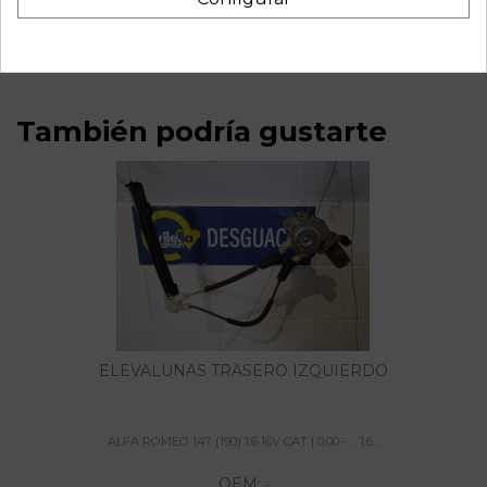
referencia OEM IAM 46307650
También podría gustarte
ELEVALUNAS TRASERO IZQUIERDO
ALFA ROMEO 147 (190) 1.6 16V CAT | 0.00 - ... 1.6...
OEM:
-