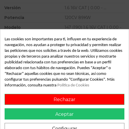
Versión
1.6 16V CAT | 0.00 - ...
Potencia
120CV 89KW
Modelo
147 (190) 1.6 16V CAT | 0.00 -
...
Las cookies son importantes para ti, influyen en tu experiencia de
Tipo vehículo
Turismo
navegación, nos ayudan a proteger tu privacidad y permiten realizar
las peticiones que nos solicites a través de la web. Utilizamos cookies
Almacén
49349
propias y de terceros para analizar nuestros servicios y mostrarte
SubAlmacén
368
publicidad relacionada con tus preferencias en base a un perfil
elaborado con tus hábitos de navegación. Puedes "Aceptar" o
SubSubAlmacén
100029358
"Rechazar" aquellas cookies que no sean técnicas, así como
configurar tus preferencias pulsando "Configurar Cookies". Más
información, consulta nuestra
Política de Cookies
ID:
811914
Fecha disponible:
2022-04-27
Rechazar
Descripción
Aceptar
Recambio de transmision delantera derecha para alfa
Configurar
romeo 147 (190) 1.6 16v cat | 0.00 - ... 1.6 16v cat | 0.00 - ...