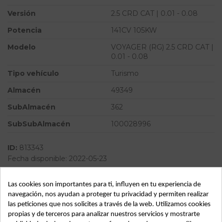
Versión
2.5 CRD CAT | 0.01 - 0.08
Potencia
141CV 105KW
Modelo
VOYAGER (RG) 2.5 CRD CAT |
0.01 - 0.08
Tipo vehículo
Turismo
Almacén
49349
SubAlmacén
362
SubSubAlmacén
100028996
ID:
813343
Fecha disponible:
2022-05-23
Las cookies son importantes para ti, influyen en tu experiencia de
Descripción
navegación, nos ayudan a proteger tu privacidad y permiten realizar
las peticiones que nos solicites a través de la web. Utilizamos cookies
Recambio de mando climatizador para chrysler voyager (rg)
propias y de terceros para analizar nuestros servicios y mostrarte
2.5 crd cat | 0.01 - 0.08 2.5 crd cat | 0.01 - 0.08 referencia