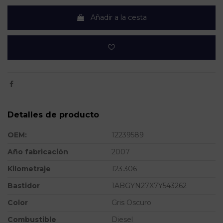
Añadir a la cesta
Detalles de producto
OEM:
12239589
Año fabricación
2007
Kilometraje
123.306
Bastidor
1ABGYN27X7Y543262
Color
Gris Oscuro
Combustible
Diesel