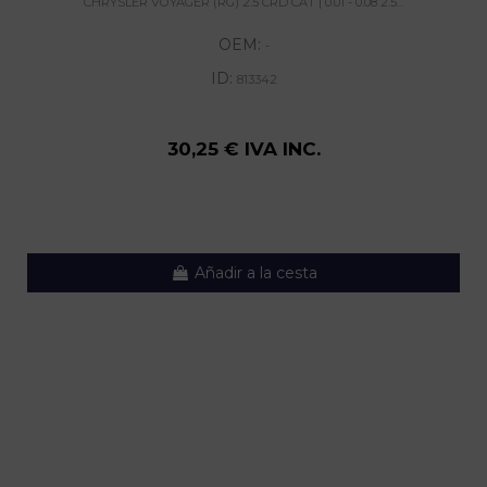
CHRYSLER VOYAGER (RG) 2.5 CRD CAT | 0.01 - 0.08 2.5...
OEM:
-
ID:
813342
30,25 € IVA INC.
Añadir a la cesta