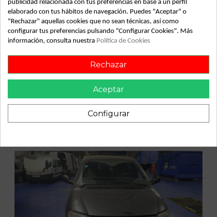
publicidad relacionada con tus preferencias en base a un perfil
OEM IAM 12239589
elaborado con tus hábitos de navegación. Puedes "Aceptar" o
"Rechazar" aquellas cookies que no sean técnicas, así como
configurar tus preferencias pulsando "Configurar Cookies". Más
información, consulta nuestra
Política de Cookies
Vehículo de origen
Rechazar
Aceptar
Configurar