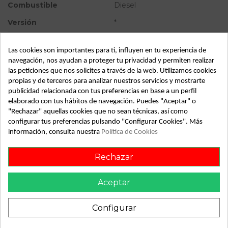
Combustible
Diesel
Versión
*
Modelo
IBIZA (6K1)
Las cookies son importantes para ti, influyen en tu experiencia de
Tipo vehículo
Turismo
navegación, nos ayudan a proteger tu privacidad y permiten realizar
las peticiones que nos solicites a través de la web. Utilizamos cookies
Almacén
49349
propias y de terceros para analizar nuestros servicios y mostrarte
SubAlmacén
359
publicidad relacionada con tus preferencias en base a un perfil
elaborado con tus hábitos de navegación. Puedes "Aceptar" o
SubSubAlmacén
100028916
"Rechazar" aquellas cookies que no sean técnicas, así como
configurar tus preferencias pulsando "Configurar Cookies". Más
información, consulta nuestra
Política de Cookies
ID:
813360
Fecha disponible:
2022-05-24
Rechazar
Descripción
Aceptar
Recambio de cerradura puerta delantera derecha para seat
Configurar
ibiza (6k1) referencia OEM IAM 6K4837016A