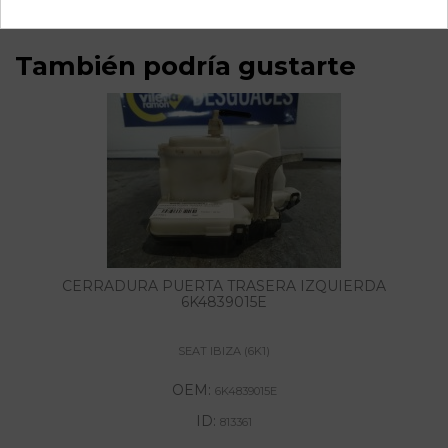
También podría gustarte
CERRADURA PUERTA TRASERA IZQUIERDA
6K4839015E
SEAT IBIZA (6K1)
OEM:
6K4839015E
ID:
813361