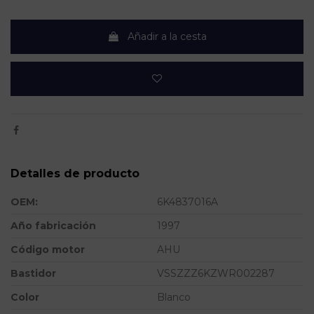
Añadir a la cesta
Detalles de producto
OEM:
6K4837016A
Año fabricación
1997
Código motor
AHU
Bastidor
VSSZZZ6KZWR002287
Color
Blanco