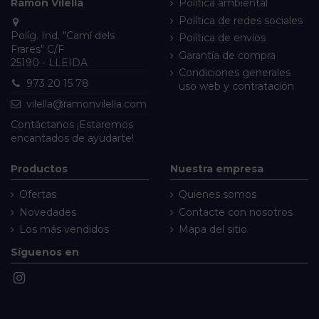
Ramon Vilella
Política ambiental
Política de redes sociales
Políg. Ind. "Camí dels
Política de envíos
Frares" C/F
Garantía de compra
25190 - LLEIDA
Condiciones generales
973 20 15 78
uso web y contratación
vilella@ramonvilella.com
Contáctanos
¡Estaremos
encantados de ayudarte!
Productos
Nuestra empresa
Ofertas
Quienes somos
Novedades
Contacte con nosotros
Los más vendidos
Mapa del sitio
Síguenos en