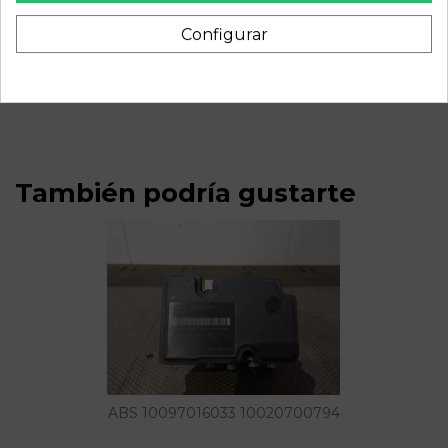
Descripción
Configurar
Recambio de brazo suspension inferior delantero izquierdo
para fiat doblo (119) 1.9 jtd cat | 0.05 - 0.10 1.9 jtd cat | 0.05 -
0.10 referencia OEM IAM 31406990
También podría gustarte
ABS 10097016033 10020700794