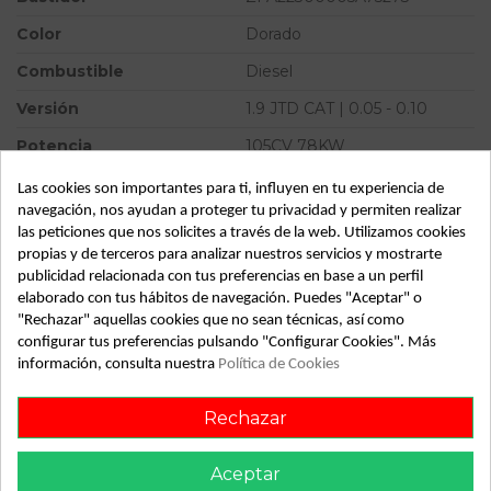
Color
Dorado
Combustible
Diesel
Versión
1.9 JTD CAT | 0.05 - 0.10
Potencia
105CV 78KW
Modelo
DOBLO (119) 1.9 JTD CAT |
Las cookies son importantes para ti, influyen en tu experiencia de
0.05 - 0.10
navegación, nos ayudan a proteger tu privacidad y permiten realizar
las peticiones que nos solicites a través de la web. Utilizamos cookies
Tipo vehículo
Turismo
propias y de terceros para analizar nuestros servicios y mostrarte
publicidad relacionada con tus preferencias en base a un perfil
Almacén
49349
elaborado con tus hábitos de navegación. Puedes "Aceptar" o
SubAlmacén
354
"Rechazar" aquellas cookies que no sean técnicas, así como
configurar tus preferencias pulsando "Configurar Cookies". Más
SubSubAlmacén
100028795
información, consulta nuestra
Política de Cookies
ID:
813505
Rechazar
Fecha disponible:
2022-05-26
Aceptar