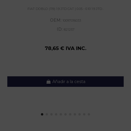
FIAT DOBLO (119) 1.9 JTD CAT | 0.05 - 0.10 1.9 JTD...
OEM:
10097016033
ID:
821257
78,65 € IVA INC.
Añadir a la cesta