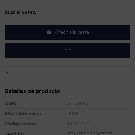
24,20 €
IVA INC.
Añadir a la cesta
Detalles de producto
OEM:
31406990
Año fabricación
2007
Código motor
186A9000
Bastidor
ZFA22300005A75273