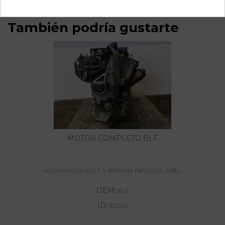
También podría gustarte
MOTOR COMPLETO BLF
VOLKSWAGEN GOLF V BERLINA (1K1) | 0.03 - 0.08 |...
OEM:
BLF
ID:
812554