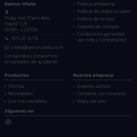
Ramon Vilella
Política ambiental
Política de redes sociales
Políg. Ind. "Camí dels
Política de envíos
Frares" C/F
Garantía de compra
25190 - LLEIDA
Condiciones generales
973 20 15 78
uso web y contratación
vilella@ramonvilella.com
Contáctanos
¡Estaremos
encantados de ayudarte!
Productos
Nuestra empresa
Ofertas
Quienes somos
Novedades
Contacte con nosotros
Los más vendidos
Mapa del sitio
Síguenos en