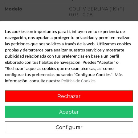
Modelo
GOLF V BERLINA (1K1) * |
0.03 - 0.08
Tipo vehículo
Turismo
Las cookies son importantes para ti, influyen en tu experiencia de
Almacén
49349
navegación, nos ayudan a proteger tu privacidad y permiten realizar
las peticiones que nos solicites a través de la web. Utilizamos cookies
SubAlmacén
385
propias y de terceros para analizar nuestros servicios y mostrarte
SubSubAlmacén
100029914
publicidad relacionada con tus preferencias en base a un perfil
elaborado con tus hábitos de navegación. Puedes "Aceptar" o
"Rechazar" aquellas cookies que no sean técnicas, así como
ID:
813571
configurar tus preferencias pulsando "Configurar Cookies". Más
Fecha disponible:
2022-05-26
información, consulta nuestra
Política de Cookies
Rechazar
Descripción
Recambio de volante motor para volkswagen golf v berlina
Aceptar
(1k1) | 0.03 - 0.08 | 0.03 - 0.08 referencia OEM IAM
R030105271D
Configurar