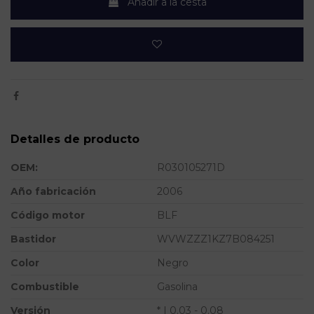
Añadir a la cesta
Detalles de producto
OEM:
R030105271D
Año fabricación
2006
Código motor
BLF
Bastidor
WVWZZZ1KZ7B084251
Color
Negro
Combustible
Gasolina
Versión
* | 0.03 - 0.08