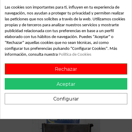
SubAlmacén
365
Las cookies son importantes para ti, influyen en tu experiencia de
navegación, nos ayudan a proteger tu privacidad y permiten realizar
SubSubAlmacén
100029302
las peticiones que nos solicites a través de la web. Utilizamos cookies
propias y de terceros para analizar nuestros servicios y mostrarte
ID:
813566
publicidad relacionada con tus preferencias en base a un perfil
Fecha disponible:
2022-05-26
elaborado con tus hábitos de navegación. Puedes "Aceptar" o
"Rechazar" aquellas cookies que no sean técnicas, así como
configurar tus preferencias pulsando "Configurar Cookies". Más
Descripción
información, consulta nuestra
Política de Cookies
Recambio de faro izquierdo para rover 75 1.8 comfort
Rechazar
referencia OEM IAM
Aceptar
Configurar
También podría gustarte