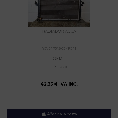
RADIADOR AGUA
ROVER 75 1.8 COMFORT
OEM:
-
ID:
813558
42,35 € IVA INC.
Añadir a la cesta