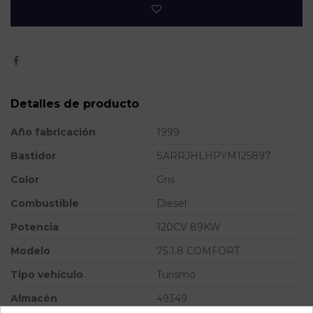
Detalles de producto
Año fabricación
1999
Bastidor
SARRJHLHPYM125897
Color
Gris
Combustible
Diesel
Potencia
120CV 89KW
Modelo
75 1.8 COMFORT
Tipo vehículo
Turismo
Almacén
49349