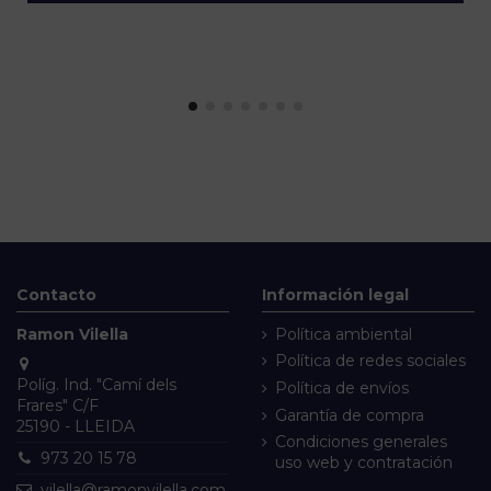
Contacto
Información legal
Ramon Vilella
Política ambiental
Política de redes sociales
Políg. Ind. "Camí dels
Política de envíos
Frares" C/F
Garantía de compra
25190 - LLEIDA
Condiciones generales
973 20 15 78
uso web y contratación
vilella@ramonvilella.com