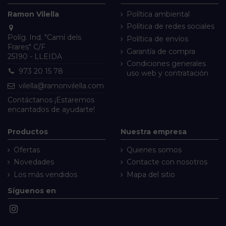
Ramon Vilella
Política ambiental
Política de redes sociales
Políg. Ind. "Camí dels
Política de envíos
Frares" C/F
Garantía de compra
25190 - LLEIDA
Condiciones generales
973 20 15 78
uso web y contratación
vilella@ramonvilella.com
Contáctanos
¡Estaremos
encantados de ayudarte!
Productos
Nuestra empresa
Ofertas
Quienes somos
Novedades
Contacte con nosotros
Los más vendidos
Mapa del sitio
Síguenos en