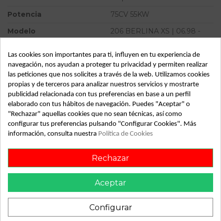
Potencia
75CV 55KW
Modelo
206 BERLINA XS | 06.98 -
12.06
Las cookies son importantes para ti, influyen en tu experiencia de
Tipo vehículo
Turismo
navegación, nos ayudan a proteger tu privacidad y permiten realizar
Almacén
49349
las peticiones que nos solicites a través de la web. Utilizamos cookies
propias y de terceros para analizar nuestros servicios y mostrarte
SubAlmacén
361
publicidad relacionada con tus preferencias en base a un perfil
elaborado con tus hábitos de navegación. Puedes "Aceptar" o
SubSubAlmacén
100028962
"Rechazar" aquellas cookies que no sean técnicas, así como
configurar tus preferencias pulsando "Configurar Cookies". Más
ID:
813615
información, consulta nuestra
Política de Cookies
Fecha disponible:
2022-05-27
Rechazar
Descripción
Aceptar
Recambio de aforador para peugeot 206 berlina xs | 06.98 -
12.06 xs | 06.98 - 12.06 referencia OEM IAM 9642124080
Configurar