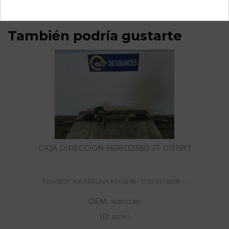
También podría gustarte
CAJA DIRECCION 9638132380 ZF 01319Y1
PEUGEOT 206 BERLINA XS | 06.98 - 12.06 XS | 06.98 -...
OEM:
9638132380
ID:
810341