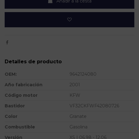
Añadir a la cesta
Detalles de producto
OEM:
9642124080
Año fabricación
2001
Código motor
KFW
Bastidor
VF32CKFWF42080726
Color
Granate
Combustible
Gasolina
Versión
XS | 06.98 - 12.06