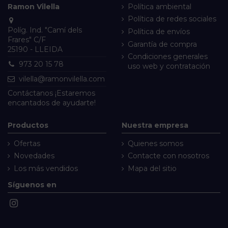
Ramon Vilella
Política ambiental
Política de redes sociales
Políg. Ind. "Camí dels
Política de envíos
Frares" C/F
Garantía de compra
25190 - LLEIDA
Condiciones generales
973 20 15 78
uso web y contratación
vilella@ramonvilella.com
Contáctanos
¡Estaremos
encantados de ayudarte!
Productos
Nuestra empresa
Ofertas
Quienes somos
Novedades
Contacte con nosotros
Los más vendidos
Mapa del sitio
Síguenos en