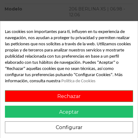
Modelo
206 BERLINA XS | 06.98 -
12.06
Tipo vehículo
Turismo
Las cookies son importantes para ti, influyen en tu experiencia de
Almacén
49349
navegación, nos ayudan a proteger tu privacidad y permiten realizar
las peticiones que nos solicites a través de la web. Utilizamos cookies
SubAlmacén
363
propias y de terceros para analizar nuestros servicios y mostrarte
SubSubAlmacén
100029015
publicidad relacionada con tus preferencias en base a un perfil
elaborado con tus hábitos de navegación. Puedes "Aceptar" o
"Rechazar" aquellas cookies que no sean técnicas, así como
ID:
813621
configurar tus preferencias pulsando "Configurar Cookies". Más
Fecha disponible:
2022-05-27
información, consulta nuestra
Política de Cookies
Rechazar
Descripción
Recambio de conmutador de arranque para peugeot 206
Aceptar
berlina xs | 06.98 - 12.06 xs | 06.98 - 12.06 referencia OEM
IAM
Configurar