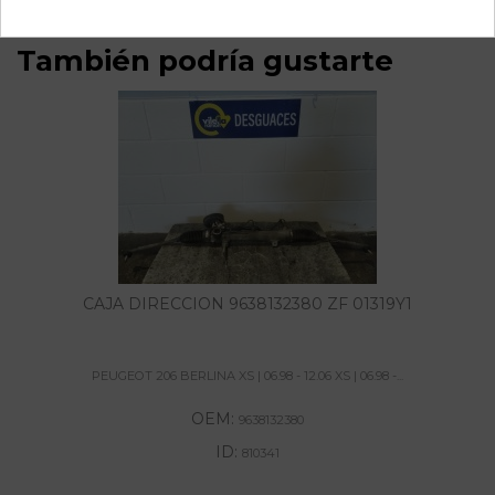
También podría gustarte
CAJA DIRECCION 9638132380 ZF 01319Y1
PEUGEOT 206 BERLINA XS | 06.98 - 12.06 XS | 06.98 -...
OEM:
9638132380
ID:
810341