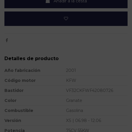
Añadir a la cesta
Detalles de producto
Año fabricación
2001
Código motor
KFW
Bastidor
VF32CKFWF42080726
Color
Granate
Combustible
Gasolina
Versión
XS | 06.98 - 12.06
Potencia
75CV 55KW