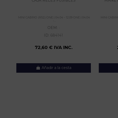
CAJA RELES FUSIBLES
MANET
MINI CABRIO (R52) ONE | 04.04 - 12.09 ONE | 04.04
MINI CABRIO
-...
OEM:
-
ID:
684141
72,60 € IVA INC.
Añadir a la cesta