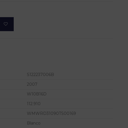
S122237006B
2007
W10B16D
112.910
WMWRD31090TS00169
Blanco