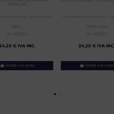
A EXTERIOR DELANTERA
PILOTO LATERAL IZQUIERD
DERECHA
 (R52) ONE | 04.04 - 12.09 ONE | 04.04
MINI CABRIO (R52) ONE | 04.04 - 12.0
-...
-...
OEM:
OEM:
-
1503560
ID:
807874
ID:
807877
24,20 € IVA INC.
24,20 € IVA INC
Añadir a la cesta
Añadir a la cesta