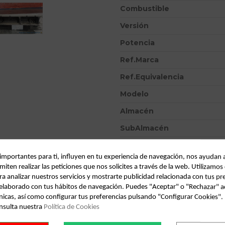
Combustible
Versión
Potencia
Ref.Marca
Ref.Equivalencia
Modelo
Almacén
SubAlmacén
SubSubAlmacén
 importantes para ti, influyen en tu experiencia de navegación, nos ayudan 
miten realizar las peticiones que nos solicites a través de la web. Utilizamos
ID:
434231
ra analizar nuestros servicios y mostrarte publicidad relacionada con tus pr
Fecha disponible:
2022-04-04
l elaborado con tus hábitos de navegación. Puedes "Aceptar" o "Rechazar" a
nicas, así como configurar tus preferencias pulsando "Configurar Cookies"
nsulta nuestra
Política de Cookies
Descripción