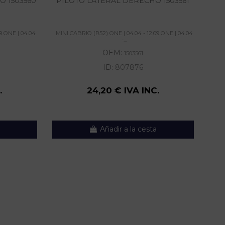
O 1503560
PILOTO LATERAL DERECHO 1503561
9 ONE | 04.04
MINI CABRIO (R52) ONE | 04.04 - 12.09 ONE | 04.04
MINI
-...
OEM:
1503561
ID:
807876
.
24,20 € IVA INC.
Añadir a la cesta