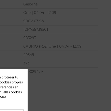
Gasolina
One | 04.04 - 12.09
90CV 67KW
1214755739501
S83293
CABRIO (R52) One | 04.04 - 12.09
49349
373
100029479
a proteger tu
 cookies propias
eferencias en
quellas cookies
. Más