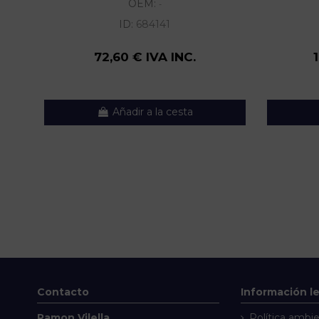
OEM:
-
ID:
684141
72,60 € IVA INC.
Añadir a la cesta
Contacto
Información l
Ramon Vilella
Política ambie