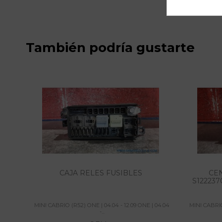
También podría gustarte
CAJA RELES FUSIBLES
CE
S122237
MINI CABRIO (R52) ONE | 04.04 - 12.09 ONE | 04.04
MINI CABRIO
-...