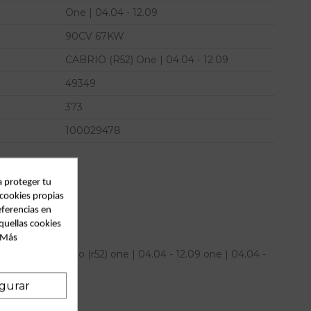
One | 04.04 - 12.09
90CV 67KW
CABRIO (R52) One | 04.04 - 12.09
49349
373
100029478
a proteger tu
 cookies propias
eferencias en
quellas cookies
. Más
ara mini cabrio (r52) one | 04.04 - 12.09 one | 04.04 -
24652
gurar