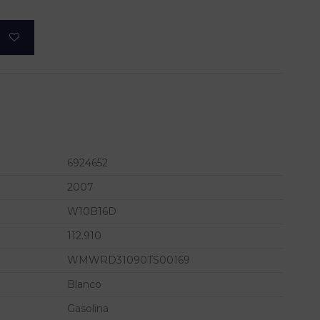
6924652
2007
W10B16D
112.910
WMWRD31090TS00169
Blanco
Gasolina