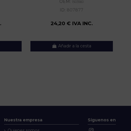
OEM:
1503560
ID:
807877
.
24,20 € IVA INC.
Añadir a la cesta
Nuestra empresa
Síguenos en
Quienes somos