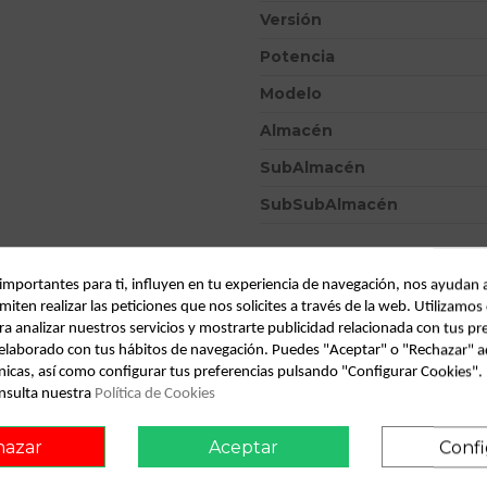
Versión
Potencia
Modelo
Almacén
SubAlmacén
SubSubAlmacén
ID:
807878
Fecha disponible:
2022-04-06
 importantes para ti, influyen en tu experiencia de navegación, nos ayudan 
miten realizar las peticiones que nos solicites a través de la web. Utilizamos
ra analizar nuestros servicios y mostrarte publicidad relacionada con tus pr
l elaborado con tus hábitos de navegación. Puedes "Aceptar" o "Rechazar" a
Descripción
nicas, así como configurar tus preferencias pulsando "Configurar Cookies"
nsulta nuestra
Política de Cookies
Recambio de mando retrovisor p
12.09 referencia OEM IAM 69
hazar
Aceptar
Confi