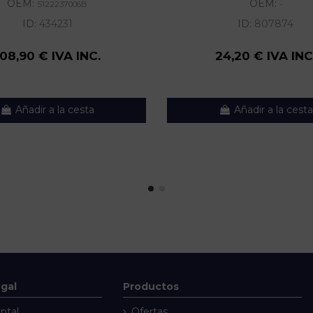
OEM:
OEM:
S122237006B
-
ID:
434231
ID:
807874
108,90 € IVA INC.
24,20 € IVA INC
Añadir a la cesta
Añadir a la cesta
egal
Productos
ntal
Ofertas