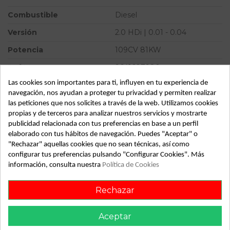
Combustible
Diesel
Versión
2.0 HDi | 0.01 - 0.04
Potencia
109CV 81KW
Ref.Marca
9641607980
Las cookies son importantes para ti, influyen en tu experiencia de
Ref.Equivalencia
EDC15C223
navegación, nos ayudan a proteger tu privacidad y permiten realizar
Modelo
C5 BERLINA 2.0 HDi | 0.01 -
las peticiones que nos solicites a través de la web. Utilizamos cookies
0.04
propias y de terceros para analizar nuestros servicios y mostrarte
publicidad relacionada con tus preferencias en base a un perfil
Almacén
49349
elaborado con tus hábitos de navegación. Puedes "Aceptar" o
"Rechazar" aquellas cookies que no sean técnicas, así como
SubAlmacén
373
configurar tus preferencias pulsando "Configurar Cookies". Más
SubSubAlmacén
100029481
información, consulta nuestra
Política de Cookies
ID:
266627
Rechazar
Fecha disponible:
2022-04-04
Aceptar