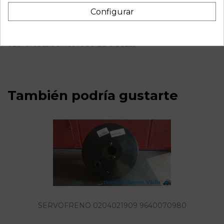
Descripción
Configurar
Recambio de centralita motor uce para citroen c5 berlina
2.0 hdi | 0.01 - 0.04 2.0 hdi | 0.01 - 0.04 referencia OEM IAM
0281010365 9641607980 EDC15C223
También podría gustarte
SERVOFRENO 0204021909 9640070980