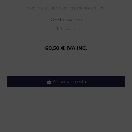
CITROEN C5 BERLINA 2.0 HDI | 0.01 - 0.04 2.0 HDI |...
OEM:
0204021909
ID:
382252
60,50 € IVA INC.
Añadir a la cesta