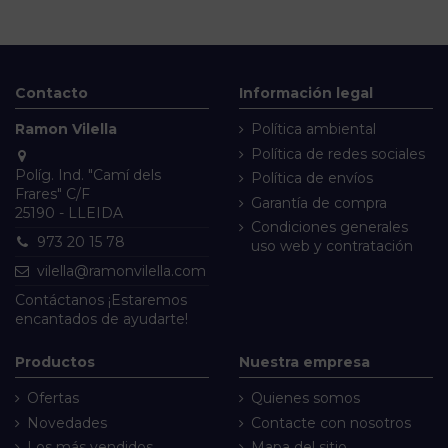
Contacto
Información legal
Ramon Vilella
Política ambiental
Política de redes sociales
Políg. Ind. "Camí dels
Política de envíos
Frares" C/F
Garantía de compra
25190 - LLEIDA
Condiciones generales
973 20 15 78
uso web y contratación
vilella@ramonvilella.com
Contáctanos
¡Estaremos
encantados de ayudarte!
Productos
Nuestra empresa
Ofertas
Quienes somos
Novedades
Contacte con nosotros
Los más vendidos
Mapa del sitio