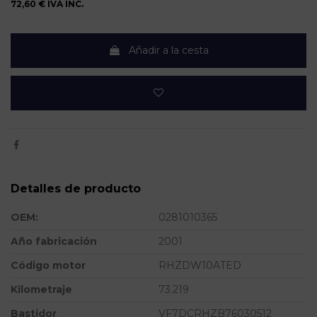
72,60 €
IVA INC.
Añadir a la cesta
Detalles de producto
OEM:
0281010365
Año fabricación
2001
Código motor
RHZDW10ATED
Kilometraje
73.219
Bastidor
VF7DCRHZB76030512