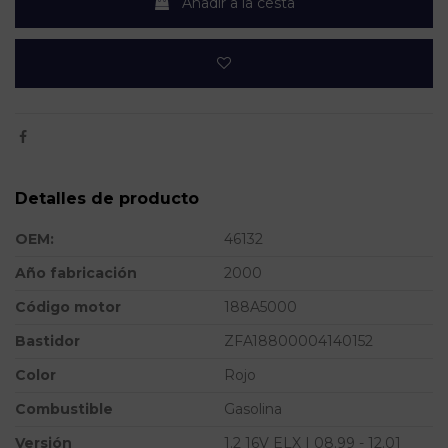
Añadir a la cesta
Detalles de producto
OEM:
46132
Año fabricación
2000
Código motor
188A5000
Bastidor
ZFA18800004140152
Color
Rojo
Combustible
Gasolina
Versión
1.2 16V ELX | 08.99 - 12.01