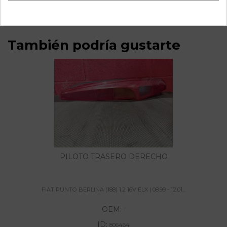
También podría gustarte
PILOTO TRASERO DERECHO
FIAT PUNTO BERLINA (188) 1.2 16V ELX | 08.99 - 12.01...
OEM:
-
ID:
806464