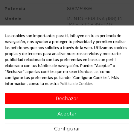
Potencia
80CV 59KW
Modelo
PUNTO BERLINA (188) 1.2
16V ELX | 08.99 - 12.01
Tipo vehículo
Turismo
Las cookies son importantes para ti, influyen en tu experiencia de
navegación, nos ayudan a proteger tu privacidad y permiten realizar
Almacén
49349
las peticiones que nos solicites a través de la web. Utilizamos cookies
propias y de terceros para analizar nuestros servicios y mostrarte
SubAlmacén
360
publicidad relacionada con tus preferencias en base a un perfil
SubSubAlmacén
100028942
elaborado con tus hábitos de navegación. Puedes "Aceptar" o
"Rechazar" aquellas cookies que no sean técnicas, así como
configurar tus preferencias pulsando "Configurar Cookies". Más
ID:
806472
información, consulta nuestra
Política de Cookies
Fecha disponible:
2022-04-04
Rechazar
Descripción
Aceptar
Recambio de motor calefaccion para fiat punto berlina
(188) 1.2 16v elx | 08.99 - 12.01 1.2 16v elx | 08.99 - 12.01
Configurar
referencia OEM IAM 46132