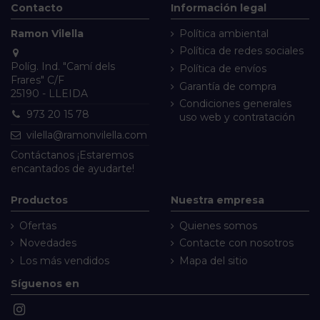
Contacto
Información legal
Ramon Vilella
Política ambiental
Política de redes sociales
Políg. Ind. "Camí dels
Política de envíos
Frares" C/F
Garantía de compra
25190 - LLEIDA
Condiciones generales
973 20 15 78
uso web y contratación
vilella@ramonvilella.com
Contáctanos
¡Estaremos
encantados de ayudarte!
Productos
Nuestra empresa
Ofertas
Quienes somos
Novedades
Contacte con nosotros
Los más vendidos
Mapa del sitio
Síguenos en