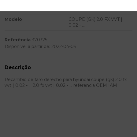
Potencia
Modelo
COUPE (GK) 2.0 FX VVT |
0.02 - ...
Referência
370325
Disponível a partir de:
2022-04-04
Descrição
Recambio de faro derecho para hyundai coupe (gk) 2.0 fx
vvt | 0.02 - ... 2.0 fx vvt | 0.02 - ... referencia OEM IAM