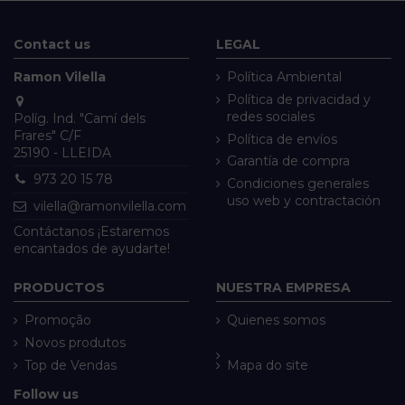
Contact us
LEGAL
Ramon Vilella
Política Ambiental
Política de privacidad y
redes sociales
Políg. Ind. "Camí dels
Frares" C/F
Política de envíos
25190 - LLEIDA
Garantía de compra
973 20 15 78
Condiciones generales
uso web y contractación
vilella@ramonvilella.com
Contáctanos ¡Estaremos
encantados de ayudarte!
PRODUCTOS
NUESTRA EMPRESA
Promoção
Quienes somos
Novos produtos
Top de Vendas
Mapa do site
Follow us