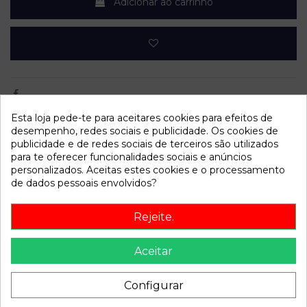
Adicionar ao carrinho
Esta loja pede-te para aceitares cookies para efeitos de
desempenho, redes sociais e publicidade. Os cookies de
Dados do produto
publicidade e de redes sociais de terceiros são utilizados
para te oferecer funcionalidades sociais e anúncios
Año fabricación
2002
personalizados. Aceitas estes cookies e o processamento
de dados pessoais envolvidos?
Código motor
G4GC
Kilometraje
84.000
Rejeite.
Bastidor
KMHHN61DP2U024914
Aceitar
Cor
Vermelho
Combustible
Gasolina
Configurar
Versión
2.0 FX VVT | 0.02 - ...