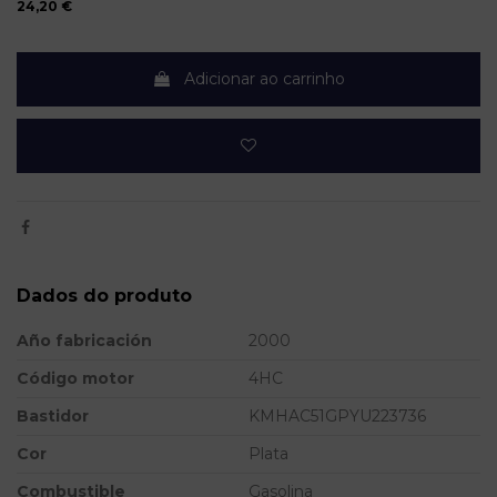
24,20 €
Adicionar ao carrinho
Dados do produto
Año fabricación
2000
Código motor
4HC
Bastidor
KMHAC51GPYU223736
Cor
Plata
Combustible
Gasolina