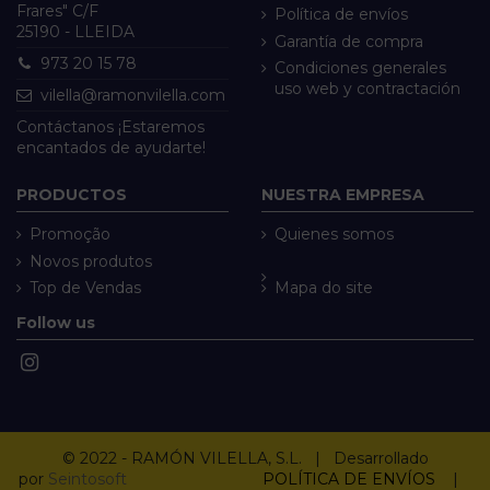
Frares" C/F
Política de envíos
25190 - LLEIDA
Garantía de compra
973 20 15 78
Condiciones generales
uso web y contractación
vilella@ramonvilella.com
Contáctanos ¡Estaremos
encantados de ayudarte!
PRODUCTOS
NUESTRA EMPRESA
Promoção
Quienes somos
Novos produtos
Top de Vendas
Mapa do site
Follow us
© 2022 - RAMÓN VILELLA, S.L. | Desarrollado
por
Seintosoft
POLÍTICA DE ENVÍOS
|