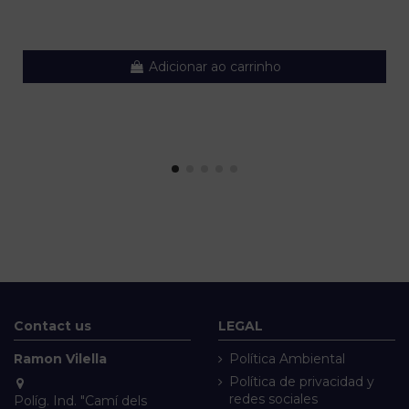
Adicionar ao carrinho
Contact us
LEGAL
Ramon Vilella
Política Ambiental
Política de privacidad y
redes sociales
Políg. Ind. "Camí dels