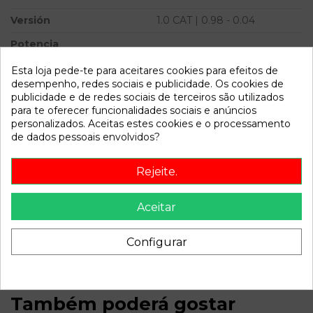
Versión
1.0 CAT | 0.98 - 0.04
Potencia
Modelo
ATOS (MX) 1.0 CAT | 0.98 -
Esta loja pede-te para aceitares cookies para efeitos de
0.04
desempenho, redes sociais e publicidade. Os cookies de
publicidade e de redes sociais de terceiros são utilizados
para te oferecer funcionalidades sociais e anúncios
Referência
796421
personalizados. Aceitas estes cookies e o processamento
Disponível a partir de:
2022-04-05
de dados pessoais envolvidos?
Rejeite.
Descrição
Recambio de cerradura puerta delantera izquierda para
Aceitar
hyundai atos (mx) 1.0 cat | 0.98 - 0.04 1.0 cat | 0.98 - 0.04
referencia OEM IAM
Configurar
Também poderá gostar