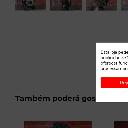
Esta loja ped
publicidade. O
oferecer func
processament
Rej
Também poderá gostar