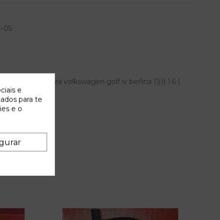
-05
a derecha para volkswagen golf iv berlina (1j1) 1.6 |
ciais e
encia OEM IAM
zados para te
ies e o
gurar