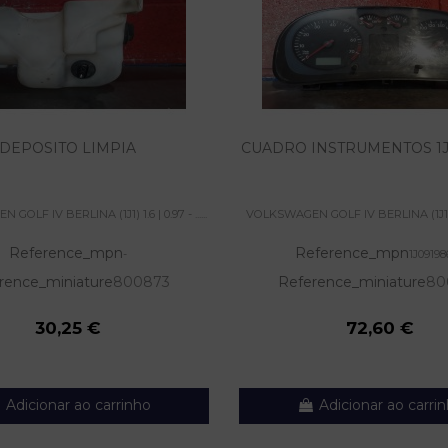
DEPOSITO LIMPIA
CUADRO INSTRUMENTOS 1J
OLF IV BERLINA (1J1) 1.6 | 0.97 - ......
VOLKSWAGEN GOLF IV BERLINA (1J1) 1.6 |
Reference_mpn
Reference_mpn
-
1J0919
rence_miniature
800873
Reference_miniature
80
30,25 €
72,60 €
Adicionar ao carrinho
Adicionar ao carri