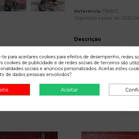
Referência
796903
Disponível a partir de:
2022-04
Descrição
Recambio de mangueta delanter
e-te para aceitares cookies para efeitos de desempenho, redes so
0.97 - ... 1.6 | 0.97 - ... refer
s cookies de publicidade e de redes sociais de terceiros são utili
ionalidades sociais e anúncios personalizados. Aceitas estes cook
o de dados pessoais envolvidos?
eite.
Aceitar
Confi