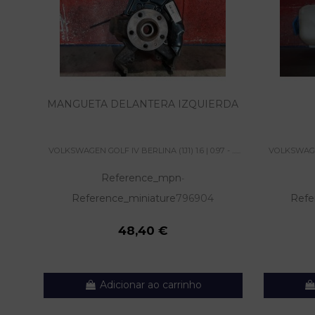
MANGUETA DELANTERA IZQUIERDA
VOLKSWAGEN GOLF IV BERLINA (1J1) 1.6 | 0.97 - ......
VOLKSWAGEN G
Reference_mpn
-
Reference_miniature
796904
Refe
48,40 €
Adicionar ao carrinho