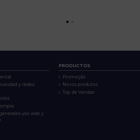
PRODUCTOS
ental
Promoção
rivacidad y redes
Novos produtos
Top de Vendas
nvíos
compra
generales uso web y
n