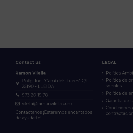
Contact us
LEGAL
Ramon Vilella
Política Ambi
Política de p
Políg. Ind. "Camí dels Frares" C/F
sociales
25190 - LLEIDA
Política de e
973 20 15 78
Garantía de 
vilella@ramonvilella.com
Condiciones 
Contáctanos ¡Estaremos encantados
contractació
de ayudarte!