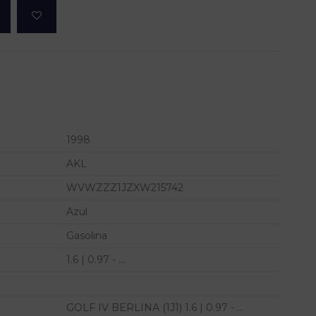
1998
AKL
WVWZZZ1JZXW215742
Azul
Gasolina
1.6 | 0.97 - ...
GOLF IV BERLINA (1J1) 1.6 | 0.97 - ...