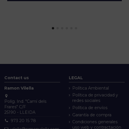
Contact us
LEGAL
Ramon Vilella
Política Ambiental
Política de privacidad y
redes sociales
Políg. Ind. "Camí dels
Frares" C/F
Política de envíos
25190 - LLEIDA
Garantía de compra
973 20 15 78
Condiciones generales
uso web y contractación
vilella@ramonvilella.com