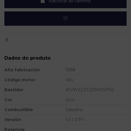
Adicionar ao carrinho
Dados do produto
Año fabricación
1998
Código motor
AKL
Bastidor
WVWZZZ1JZXW215742
Cor
Azul
Combustible
Gasolina
Versión
1.6 | 0.97 - ...
Potencia