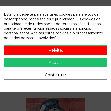
Modelo
GOLF IV BERLINA (1J1) 1.6 |
0.97 - ...
Esta loja pede-te para aceitares cookies para efeitos de
desempenho, redes sociais e publicidade. Os cookies de
publicidade e de redes sociais de terceiros são utilizados
Referência
800881
para te oferecer funcionalidades sociais e anúncios
Disponível a partir de:
2022-04-06
personalizados. Aceitas estes cookies e o processamento
de dados pessoais envolvidos?
Descrição
Rejeite.
Recambio de bomba freno para volkswagen golf iv berlina
(1j1) 1.6 | 0.97 - ... 1.6 | 0.97 - ... referencia OEM IAM
Aceitar
Configurar
Também poderá gostar