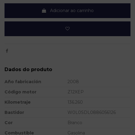
Adicionar ao carrinho
Dados do produto
Año fabricación
2008
Código motor
Z12XEP
Kilometraje
136.260
Bastidor
W0L0SDL0886056126
Cor
Branco
Combustible
Gasolina