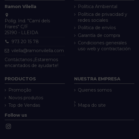
Ramon Vilella
Política Ambiental
Política de privacidad y
redes sociales
Políg. Ind. "Camí dels
Frares" C/F
Política de envíos
25190 - LLEIDA
Garantía de compra
973 20 15 78
Condiciones generales
uso web y contractación
vilella@ramonvilella.com
Contáctanos ¡Estaremos
encantados de ayudarte!
PRODUCTOS
NUESTRA EMPRESA
Promoção
Quienes somos
Novos produtos
Top de Vendas
Mapa do site
Follow us