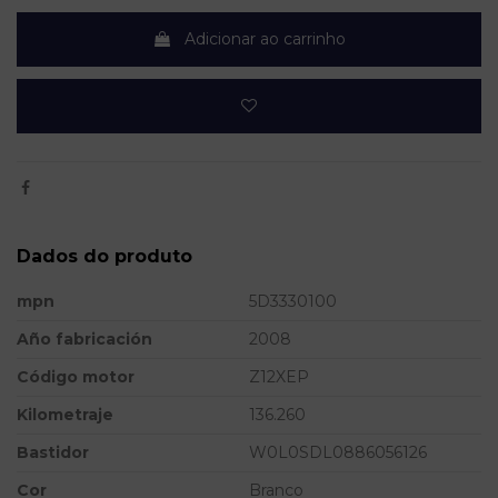
Adicionar ao carrinho
Dados do produto
mpn
5D3330100
Año fabricación
2008
Código motor
Z12XEP
Kilometraje
136.260
Bastidor
W0L0SDL0886056126
Cor
Branco