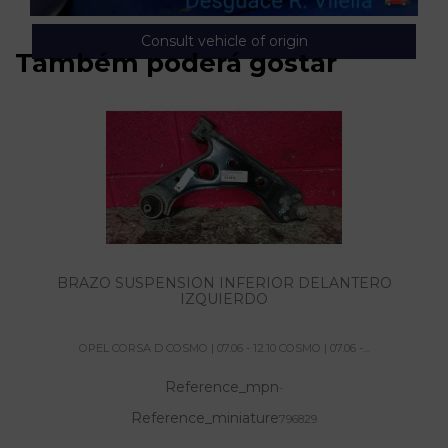
Consult vehicle of origin
Também poderá gostar
BRAZO SUSPENSION INFERIOR DELANTERO
IZQUIERDO
OPEL CORSA D COSMO | 07.06 - 12.10 COSMO | 07.06 -...
Reference_mpn
-
Reference_miniature
796829