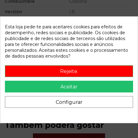
Combustible
Gasolina
Versión
1.8
Potencia
Esta loja pede-te para aceitares cookies para efeitos de
desempenho, redes sociais e publicidade. Os cookies de
Modelo
80 (811/813)
publicidade e de redes sociais de terceiros são utilizados
para te oferecer funcionalidades sociais e anúncios
Referência
807692
personalizados. Aceitas estes cookies e o processamento
Disponível a partir de:
2022-04-05
de dados pessoais envolvidos?
Rejeite.
Descrição
Aceitar
Recambio de electroventilador para audi 80 (811/813) 1.8
referencia OEM IAM PEQUEÑO
Configurar
Também poderá gostar