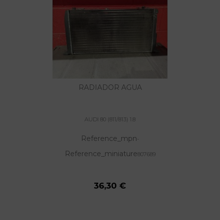
RADIADOR AGUA
AUDI 80 (811/813) 1.8
Reference_mpn
-
Reference_miniature
807689
36,30 €