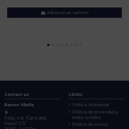
Adicionar ao carrinho
Contact us
LEGAL
Ramon Vilella
Política Ambiental
Política de privacidad y
redes sociales
Políg. Ind. "Camí dels
Frares" C/F
Política de envíos
25190 - LLEIDA