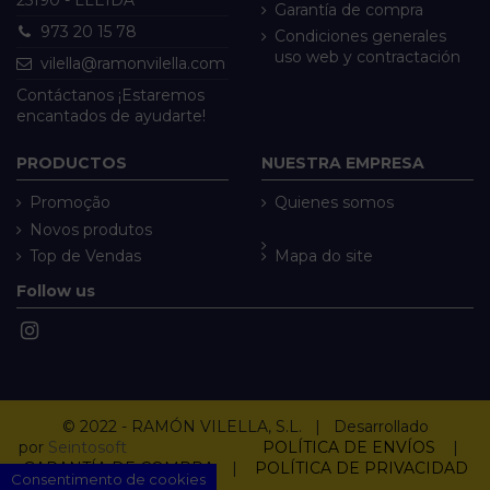
Garantía de compra
973 20 15 78
Condiciones generales
uso web y contractación
vilella@ramonvilella.com
Contáctanos ¡Estaremos
encantados de ayudarte!
PRODUCTOS
NUESTRA EMPRESA
Promoção
Quienes somos
Novos produtos
Top de Vendas
Mapa do site
Follow us
© 2022 - RAMÓN VILELLA, S.L. | Desarrollado
por
Seintosoft
POLÍTICA DE ENVÍOS
|
GARANTÍA DE COMPRA
|
POLÍTICA DE PRIVACIDAD
Consentimento de cookies