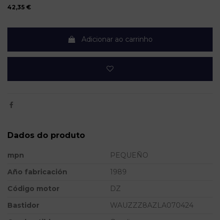
42,35 €
Adicionar ao carrinho
Dados do produto
mpn
PEQUEÑO
Año fabricación
1989
Código motor
DZ
Bastidor
WAUZZZ8AZLA070424