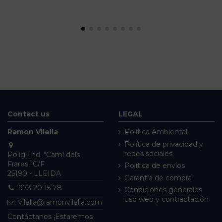
Contact us
LEGAL
Ramon Vilella
Política Ambiental
Política de privacidad y
redes sociales
Políg. Ind. "Camí dels
Frares" C/F
Política de envíos
25190 - LLEIDA
Garantía de compra
973 20 15 78
Condiciones generales
uso web y contractación
vilella@ramonvilella.com
Contáctanos ¡Estaremos