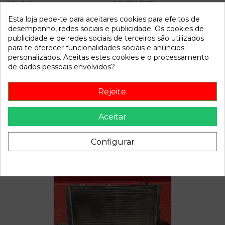
Modelo
80 (811/813)
Esta loja pede-te para aceitares cookies para efeitos de
Referência
807690
desempenho, redes sociais e publicidade. Os cookies de
publicidade e de redes sociais de terceiros são utilizados
Disponível a partir de:
2022-04-06
para te oferecer funcionalidades sociais e anúncios
personalizados. Aceitas estes cookies e o processamento
de dados pessoais envolvidos?
Descrição
Rejeite.
Recambio de condensador radiador aire acondicionado para
audi 80 (811/813) 1.8 referencia OEM IAM
Aceitar
Configurar
Também poderá gostar