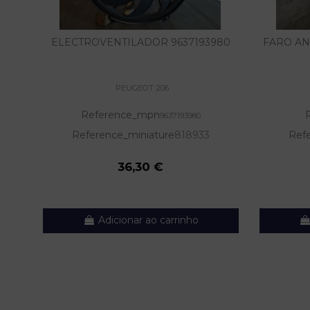
ELECTROVENTILADOR 9637193980
FARO AN
PEUGEOT 206
Reference_mpn
9637193980
Reference_miniature
818933
Refe
36,30 €
Adicionar ao carrinho