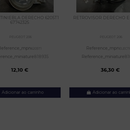
TINIEBLA DERECHO 6205T1
RETROVISOR DERECHO E
67742325
PEUGEOT 206
PEUGEOT 206
Reference_mpn
Reference_mpn
6205T1
ELECT
rence_miniature
818935
Reference_miniature
81
12,10 €
36,30 €
Adicionar ao carrinho
Adicionar ao carri