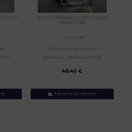
LECTRIC
MOTOR ARRANQUE 0001108183
1005831048
PEUGEOT 206
Reference_mpn
RIC
0001108183
8936
Reference_miniature
818938
48,40 €
nho
Adicionar ao carrinho