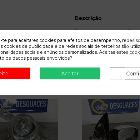
Descrição
Recambio de maneta exterior
e-te para aceitares cookies para efeitos de desempenho, redes so
s cookies de publicidade e de redes sociais de terceiros são utili
ionalidades sociais e anúncios personalizados. Aceitas estes cook
o de dados pessoais envolvidos?
eite.
Aceitar
Confi