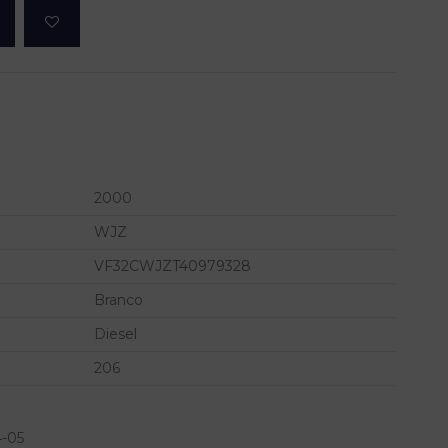
2000
WJZ
VF32CWJZT40979328
Branco
Diesel
206
-05