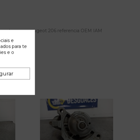
 porton para peugeot 206 referencia OEM IAM
ciais e
zados para te
ies e o
gurar