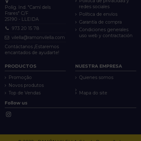
Política de privacidad y
redes sociales
Políg. Ind. "Camí dels
Frares" C/F
Política de envíos
25190 - LLEIDA
Garantía de compra
973 20 15 78
Condiciones generales
uso web y contractación
vilella@ramonvilella.com
Contáctanos ¡Estaremos
encantados de ayudarte!
PRODUCTOS
NUESTRA EMPRESA
Promoção
Quienes somos
Novos produtos
Top de Vendas
Mapa do site
Follow us