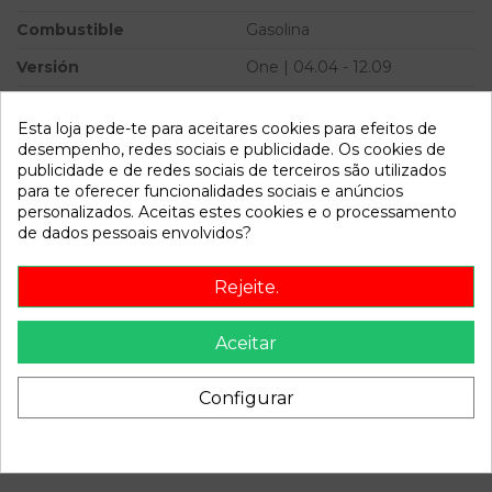
Combustible
Gasolina
Versión
One | 04.04 - 12.09
Potencia
Esta loja pede-te para aceitares cookies para efeitos de
Modelo
CABRIO (R52) One | 04.04 -
desempenho, redes sociais e publicidade. Os cookies de
12.09
publicidade e de redes sociais de terceiros são utilizados
para te oferecer funcionalidades sociais e anúncios
personalizados. Aceitas estes cookies e o processamento
Referência
807878
de dados pessoais envolvidos?
Disponível a partir de:
2022-04-06
Rejeite.
Descrição
Aceitar
Recambio de mando retrovisor para mini cabrio (r52) one |
04.04 - 12.09 one | 04.04 - 12.09 referencia OEM IAM
Configurar
6924652