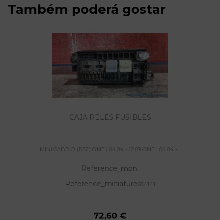
Também poderá gostar
CAJA RELES FUSIBLES
MINI CABRIO (R52) ONE | 04.04 - 12.09 ONE | 04.04 -...
Reference_mpn
-
Reference_miniature
684141
72,60 €