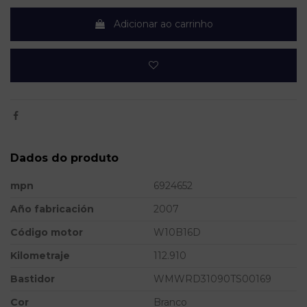
Adicionar ao carrinho
Dados do produto
mpn
6924652
Año fabricación
2007
Código motor
W10B16D
Kilometraje
112.910
Bastidor
WMWRD31090TS00169
Cor
Branco