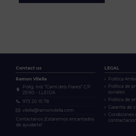
Contact us
LEGAL
Ramon Vilella
Política Ambi
Política de p
Políg. Ind. "Camí dels Frares" C/F
sociales
25190 - LLEIDA
Política de e
973 20 15 78
Garantía de 
vilella@ramonvilella.com
Condiciones 
Contáctanos ¡Estaremos encantados
contractació
de ayudarte!