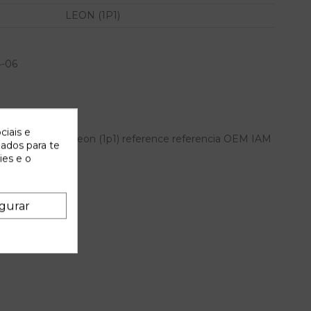
LEON (1P1)
4-06
ciais e
dal para seat leon (1p1) reference referencia OEM IAM
zados para te
ies e o
gurar