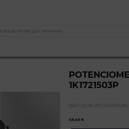
POTENCIOME
1K1721503P
SEAT LEON (1P1) REFERENC
48,40 €