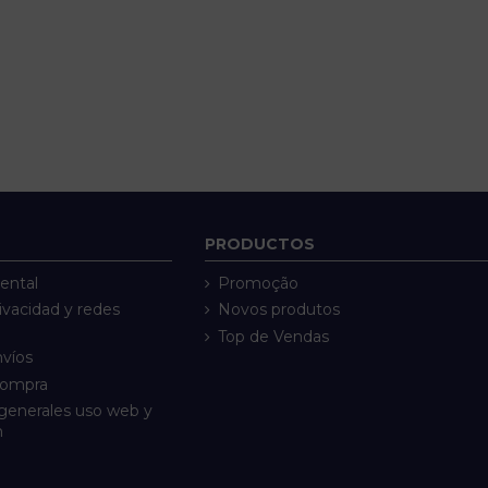
PRODUCTOS
ental
Promoção
rivacidad y redes
Novos produtos
Top de Vendas
nvíos
compra
generales uso web y
n