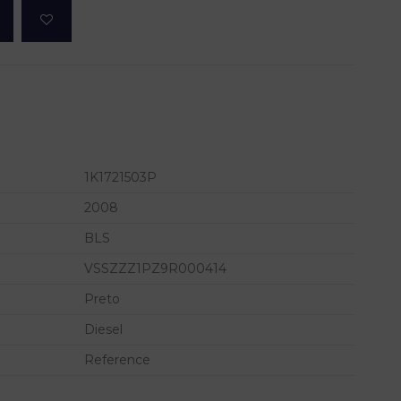
1K1721503P
2008
BLS
VSSZZZ1PZ9R000414
Preto
Diesel
Reference