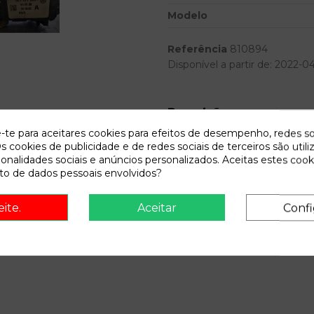
Modelo
Referência
810894
Disponível a partir de:
2022-0
Descrição
e-te para aceitares cookies para efeitos de desempenho, redes so
Recambio de potenciometro pe
s cookies de publicidade e de redes sociais de terceiros são utili
1K1721503P
ionalidades sociais e anúncios personalizados. Aceitas estes cook
o de dados pessoais envolvidos?
eite.
Aceitar
Confi