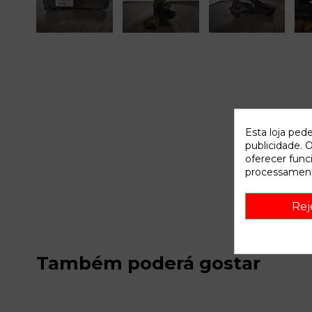
Esta loja ped
publicidade. O
oferecer func
processament
Rej
Também poderá gostar