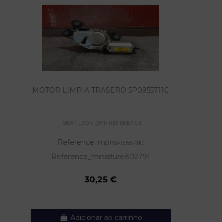
MOTOR LIMPIA TRASERO 5P0955711C
SEAT LEON (1P1) REFERENCE
Reference_mpn
5P0955711C
Reference_miniature
802791
30,25 €
Adicionar ao carrinho