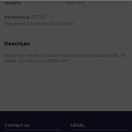
Modelo
Ibiza (6K)
Referência
801765
Disponível a partir de:
2022-04-04
Descrição
Recambio de piloto trasero izquierdo para seat ibiza (6k) 1.9
diesel (1y) referencia OEM IAM
Contact us
LEGAL