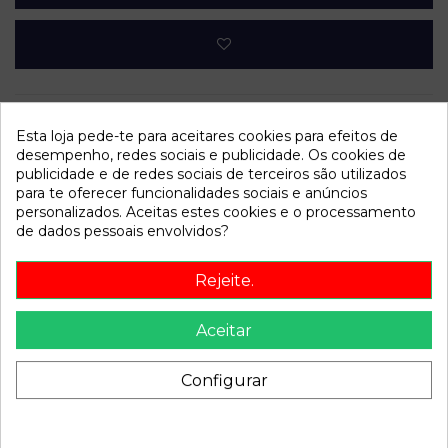
Esta loja pede-te para aceitares cookies para efeitos de
desempenho, redes sociais e publicidade. Os cookies de
publicidade e de redes sociais de terceiros são utilizados
Dados do produto
para te oferecer funcionalidades sociais e anúncios
personalizados. Aceitas estes cookies e o processamento
Año fabricación
1999
de dados pessoais envolvidos?
Código motor
1Y
Rejeite.
Bastidor
VSSZZZ6KZXR110339
Cor
Azul
Aceitar
Combustible
Diesel
Configurar
Versión
1.9 Diesel (1Y)
Potencia