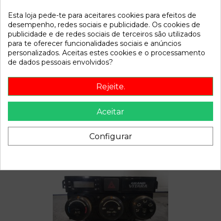
Esta loja pede-te para aceitares cookies para efeitos de
Referência
800350
desempenho, redes sociais e publicidade. Os cookies de
Disponível a partir de:
2022-04-06
publicidade e de redes sociais de terceiros são utilizados
para te oferecer funcionalidades sociais e anúncios
personalizados. Aceitas estes cookies e o processamento
de dados pessoais envolvidos?
Descrição
Recambio de cardan delantero para suzuki grand vitara 3
Rejeite.
puertas sq (gt) referencia OEM IAM
Aceitar
Configurar
Também poderá gostar