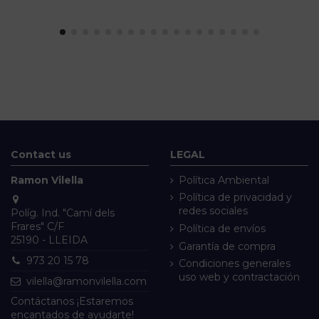
Contact us
LEGAL
Ramon Vilella
Política Ambiental
Política de privacidad y
redes sociales
Políg. Ind. "Camí dels
Frares" C/F
Política de envíos
25190 - LLEIDA
Garantía de compra
973 20 15 78
Condiciones generales
uso web y contractación
vilella@ramonvilella.com
Contáctanos ¡Estaremos
encantados de ayudarte!