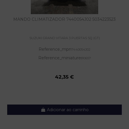
MANDO CLIMATIZADOR 7440054J02 5034223523
SUZUKI GRAND VITARA 3 PUERTAS SQ (GT)
Reference_mpn
7440054J02
Reference_miniature
810657
42,35 €
Adicionar ao carrinho