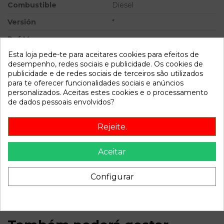
Combustible
Diesel
Versión
*
Ref.Marca
Esta loja pede-te para aceitares cookies para efeitos de
Modelo
Grand Vitara 3 puertas SQ
desempenho, redes sociais e publicidade. Os cookies de
(GT)
publicidade e de redes sociais de terceiros são utilizados
para te oferecer funcionalidades sociais e anúncios
Referência
810657
personalizados. Aceitas estes cookies e o processamento
Disponível a partir de:
2022-04-07
de dados pessoais envolvidos?
Rejeite.
Descrição
Aceitar
Recambio de mando climatizador para suzuki grand vitara 3
puertas sq (gt) referencia OEM IAM 7440054J02
5034223523
Configurar