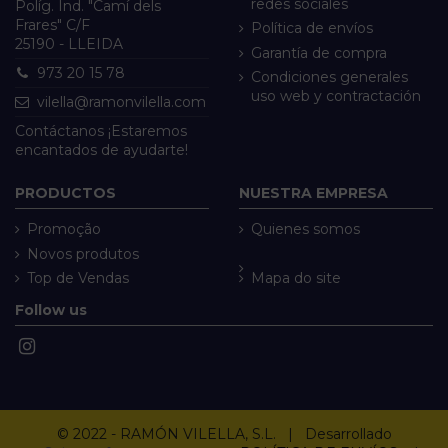
redes sociales
Políg. Ind. "Camí dels
Frares" C/F
Política de envíos
25190 - LLEIDA
Garantía de compra
973 20 15 78
Condiciones generales
uso web y contractación
vilella@ramonvilella.com
Contáctanos ¡Estaremos
encantados de ayudarte!
PRODUCTOS
NUESTRA EMPRESA
Promoção
Quienes somos
Novos produtos
Top de Vendas
Mapa do site
Follow us
© 2022 - RAMÓN VILELLA, S.L. | Desarrollado