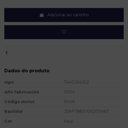
Adicionar ao carrinho
Dados do produto
mpn
7440054J02
Año fabricación
2004
Código motor
RHW
Bastidor
JSAFTB83V00200487
Cor
Azul