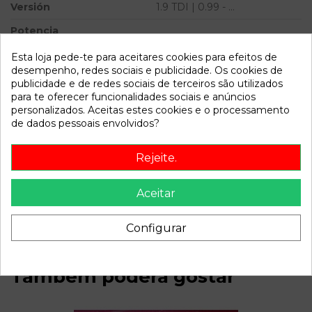
Versión
1.9 TDI | 0.99 - ...
Potencia
Modelo
TOLEDO (1M2) 1.9 TDI | 0.99 -
Esta loja pede-te para aceitares cookies para efeitos de
...
desempenho, redes sociais e publicidade. Os cookies de
publicidade e de redes sociais de terceiros são utilizados
para te oferecer funcionalidades sociais e anúncios
Referência
800781
personalizados. Aceitas estes cookies e o processamento
Disponível a partir de:
2022-04-06
de dados pessoais envolvidos?
Rejeite.
Descrição
Recambio de anillo airbag para seat toledo (1m2) 1.9 tdi |
Aceitar
0.99 - ... 1.9 tdi | 0.99 - ... referencia OEM IAM 1J0959653B
Configurar
Também poderá gostar