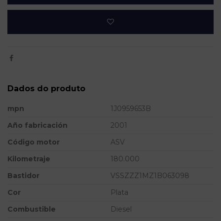
Dados do produto
mpn
1J0959653B
Año fabricación
2001
Código motor
ASV
Kilometraje
180.000
Bastidor
VSSZZZ1MZ1B063098
Cor
Plata
Combustible
Diesel