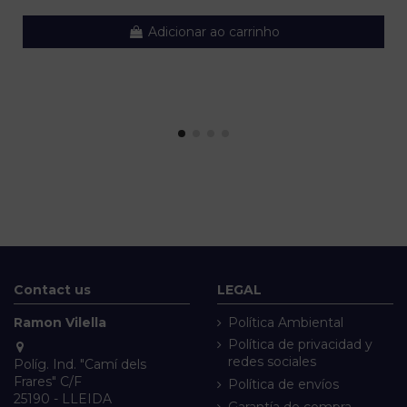
Adicionar ao carrinho
Contact us
LEGAL
Ramon Vilella
Política Ambiental
Política de privacidad y
redes sociales
Políg. Ind. "Camí dels
Frares" C/F
Política de envíos
25190 - LLEIDA
Garantía de compra