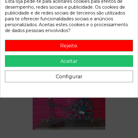
Esta loja pede-te para aceitares cookies para efeitos de
Disponível a partir de:
2022-04-06
desempenho, redes sociais e publicidade. Os cookies de
publicidade e de redes sociais de terceiros são utilizados
para te oferecer funcionalidades sociais e anúncios
Descrição
personalizados. Aceitas estes cookies e o processamento
de dados pessoais envolvidos?
Recambio de condensador radiador aire acondicionado para
rover 200 214 si referencia OEM IAM
Rejeite.
Aceitar
Também poderá gostar
Configurar