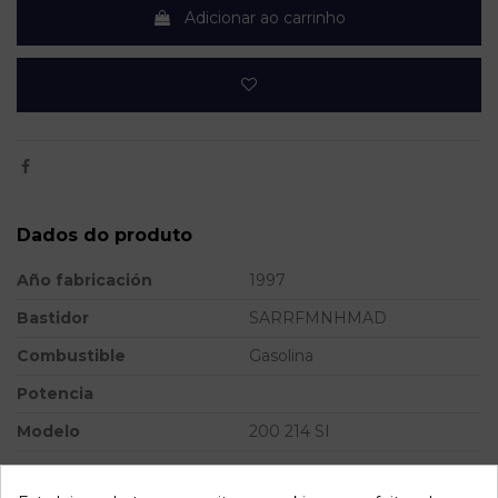
Adicionar ao carrinho
Dados do produto
Año fabricación
1997
Bastidor
SARRFMNHMAD
Combustible
Gasolina
Potencia
Modelo
200 214 SI
Referência
800800