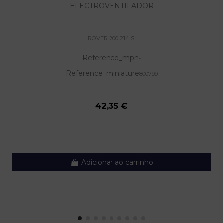
ELECTROVENTILADOR
ROVER 200 214 SI
Reference_mpn
-
Reference_miniature
800799
42,35 €
Adicionar ao carrinho