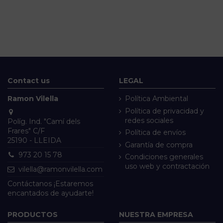
Contact us
LEGAL
Ramon Vilella
Política Ambiental
Política de privacidad y
redes sociales
Políg. Ind. "Camí dels
Frares" C/F
Política de envíos
25190 - LLEIDA
Garantía de compra
973 20 15 78
Condiciones generales
uso web y contractación
vilella@ramonvilella.com
Contáctanos ¡Estaremos
encantados de ayudarte!
PRODUCTOS
NUESTRA EMPRESA