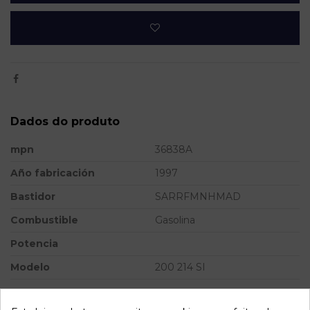
Dados do produto
mpn
36838A
Año fabricación
1997
Bastidor
SARRFMNHMAD
Combustible
Gasolina
Potencia
Modelo
200 214 SI
Referência
800807