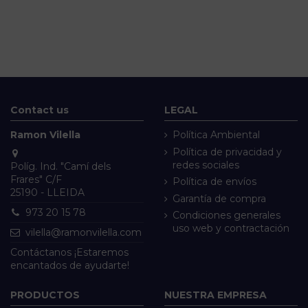
Contact us
LEGAL
Ramon Vilella
Política Ambiental
Política de privacidad y
redes sociales
Políg. Ind. "Camí dels
Frares" C/F
Política de envíos
25190 - LLEIDA
Garantía de compra
973 20 15 78
Condiciones generales
uso web y contractación
vilella@ramonvilella.com
Contáctanos ¡Estaremos
encantados de ayudarte!
PRODUCTOS
NUESTRA EMPRESA