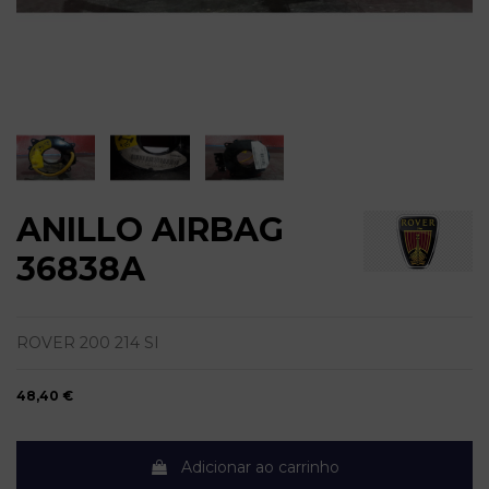
ANILLO AIRBAG
36838A
ROVER 200 214 SI
48,40 €
Adicionar ao carrinho