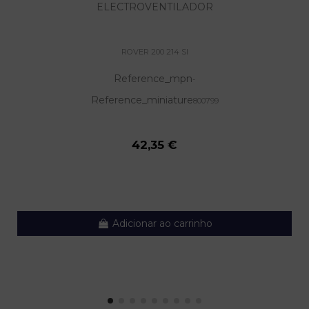
ELECTROVENTILADOR
ROVER 200 214 SI
Reference_mpn
-
Reference_miniature
800799
42,35 €
Adicionar ao carrinho