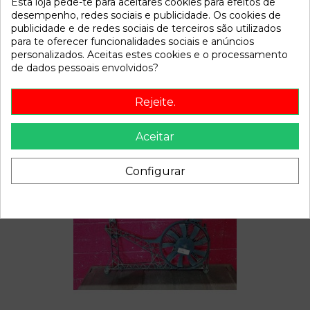
Esta loja pede-te para aceitares cookies para efeitos de
Disponível a partir de:
2022-04-06
desempenho, redes sociais e publicidade. Os cookies de
publicidade e de redes sociais de terceiros são utilizados
para te oferecer funcionalidades sociais e anúncios
Descrição
personalizados. Aceitas estes cookies e o processamento
de dados pessoais envolvidos?
Recambio de anillo airbag para rover 200 214 si referencia
OEM IAM 36838A
Rejeite.
Aceitar
Também poderá gostar
Configurar