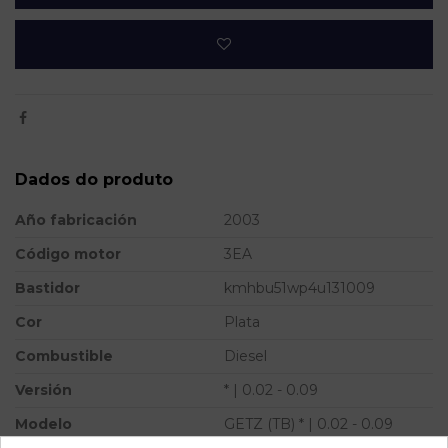
Dados do produto
Año fabricación
2003
Código motor
3EA
Bastidor
kmhbu51wp4u131009
Cor
Plata
Combustible
Diesel
Versión
* | 0.02 - 0.09
Modelo
GETZ (TB) * | 0.02 - 0.09