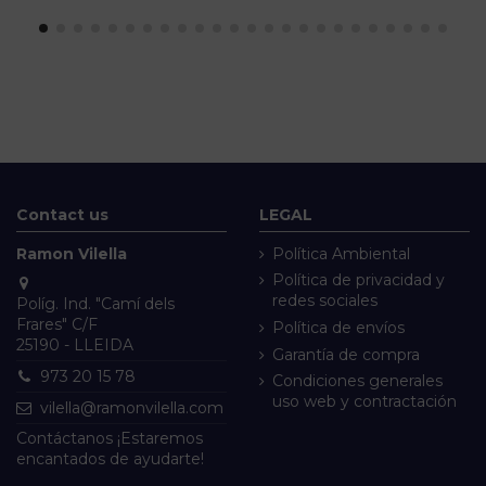
Contact us
LEGAL
Ramon Vilella
Política Ambiental
Política de privacidad y
redes sociales
Políg. Ind. "Camí dels
Frares" C/F
Política de envíos
25190 - LLEIDA
Garantía de compra
973 20 15 78
Condiciones generales
uso web y contractación
vilella@ramonvilella.com
Contáctanos ¡Estaremos
encantados de ayudarte!