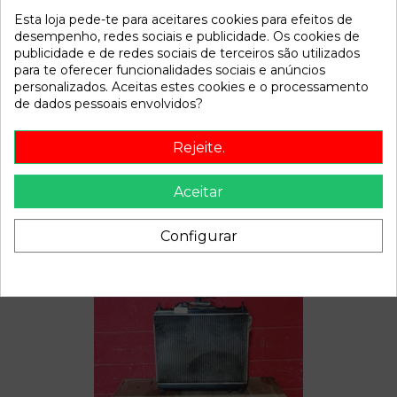
Esta loja pede-te para aceitares cookies para efeitos de
Referência
800948
desempenho, redes sociais e publicidade. Os cookies de
Disponível a partir de:
2022-04-06
publicidade e de redes sociais de terceiros são utilizados
para te oferecer funcionalidades sociais e anúncios
personalizados. Aceitas estes cookies e o processamento
Descrição
de dados pessoais envolvidos?
Recambio de deposito expansion para hyundai getz (tb) |
Rejeite.
0.02 - 0.09 | 0.02 - 0.09 referencia OEM IAM
Aceitar
Configurar
Também poderá gostar