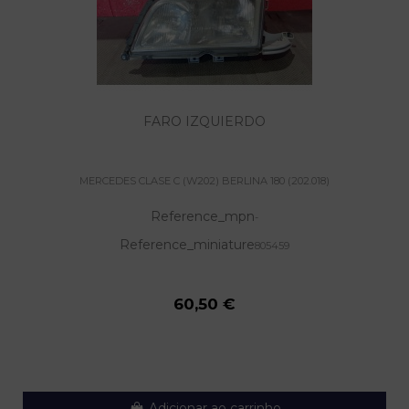
FARO IZQUIERDO
MERCEDES CLASE C (W202) BERLINA 180 (202.018)
Reference_mpn
-
Reference_miniature
805459
60,50 €
Adicionar ao carrinho