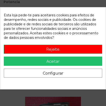
Potencia
Modelo
CLASE C (W202) BERLINA
Esta loja pede-te para aceitares cookies para efeitos de
desempenho, redes sociais e publicidade. Os cookies de
Referência
805449
publicidade e de redes sociais de terceiros são utilizados
Disponível a partir de:
2022-04-06
para te oferecer funcionalidades sociais e anúncios
personalizados. Aceitas estes cookies e o processamento
de dados pessoais envolvidos?
Descrição
Rejeite.
Recambio de condensador radiador aire acondicionado para
mercedes clase c (w202) berlina 180 (202.018) referencia
OEM IAM
Aceitar
Configurar
Também poderá gostar