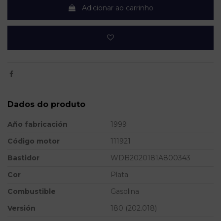
Adicionar ao carrinho
Dados do produto
Año fabricación
1999
Código motor
111921
Bastidor
WDB2020181A800343
Cor
Plata
Combustible
Gasolina
Versión
180 (202.018)