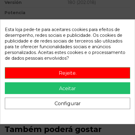
Versión
180 (202.018)
Potencia
Ref.Marca
Esta loja pede-te para aceitares cookies para efeitos de
Modelo
CLASE C (W202) BERLINA
desempenho, redes sociais e publicidade. Os cookies de
publicidade e de redes sociais de terceiros são utilizados
para te oferecer funcionalidades sociais e anúncios
Referência
805464
personalizados. Aceitas estes cookies e o processamento
Disponível a partir de:
2022-04-06
de dados pessoais envolvidos?
Rejeite.
Descrição
Recambio de centralita abs para mercedes clase c (w202)
Aceitar
berlina 180 (202.018) referencia OEM IAM A0255454732K3
3248168503
Configurar
Também poderá gostar