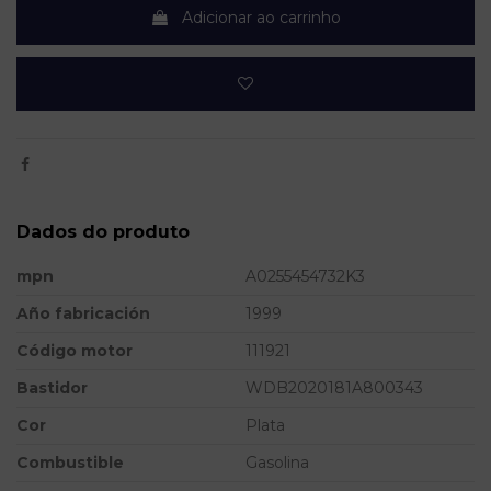
Adicionar ao carrinho
Dados do produto
mpn
A0255454732K3
Año fabricación
1999
Código motor
111921
Bastidor
WDB2020181A800343
Cor
Plata
Combustible
Gasolina