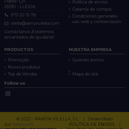
Frares" C/F
Política de envíos
25190 - LLEIDA
Garantía de compra
973 20 15 78
Condiciones generales
uso web y contractación
vilella@ramonvilella.com
Contáctanos ¡Estaremos
encantados de ayudarte!
PRODUCTOS
NUESTRA EMPRESA
Promoção
Quienes somos
Novos produtos
Top de Vendas
Mapa do site
Follow us
© 2022 - RAMÓN VILELLA, S.L. | Desarrollado
por
Seintosoft
POLÍTICA DE ENVÍOS
|