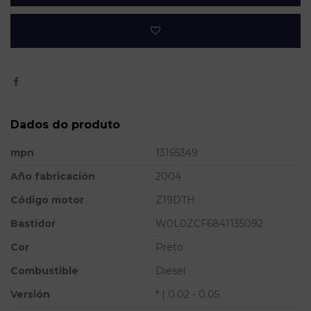
Dados do produto
mpn
13165349
Año fabricación
2004
Código motor
Z19DTH
Bastidor
W0L0ZCF6841135092
Cor
Preto
Combustible
Diesel
Versión
* | 0.02 - 0.05