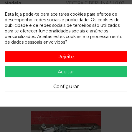
Modelo
VECTRA C BERLINA * | 0.02 -
0.05
Esta loja pede-te para aceitares cookies para efeitos de
desempenho, redes sociais e publicidade. Os cookies de
Referência
806435
publicidade e de redes sociais de terceiros são utilizados
Disponível a partir de:
2022-04-06
para te oferecer funcionalidades sociais e anúncios
personalizados. Aceitas estes cookies e o processamento
de dados pessoais envolvidos?
Descrição
Rejeite.
Recambio de anillo airbag para opel vectra c berlina | 0.02 -
0.05 | 0.02 - 0.05 referencia OEM IAM 13165349
Aceitar
Configurar
Também poderá gostar