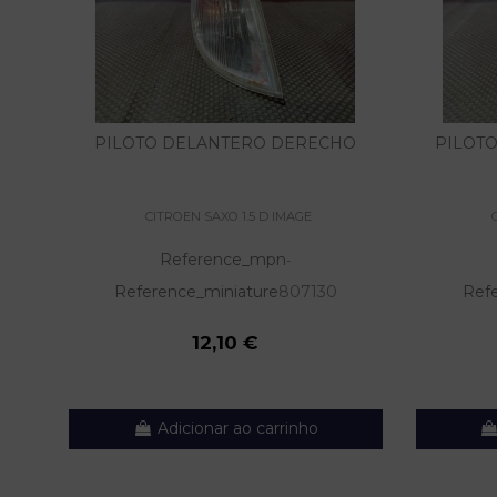
PILOTO DELANTERO DERECHO
PILOT
CITROEN SAXO 1.5 D IMAGE
Reference_mpn
-
Reference_miniature
807130
Ref
12,10 €
Adicionar ao carrinho