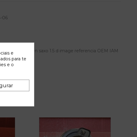
4-06
ntero para citroen saxo 1.5 d image referencia OEM IAM
ciais e
zados para te
ies e o
gurar