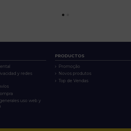
PRODUCTOS
ental
Promoção
rivacidad y redes
Novos produtos
Top de Vendas
nvíos
compra
generales uso web y
n