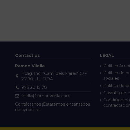
Contact us
LEGAL
Ramon Vilella
Política Ambi
Política de p
Políg. Ind. "Camí dels Frares" C/F
sociales
25190 - LLEIDA
Política de e
973 20 15 78
Garantía de 
vilella@ramonvilella.com
Condiciones 
Contáctanos ¡Estaremos encantados
contractació
de ayudarte!