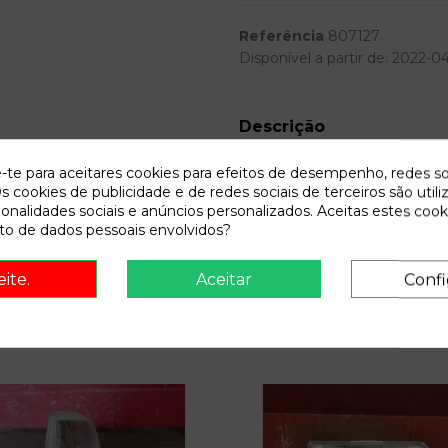
Referência
807127
Disponível a partir de:
2022-0
Descrição
Recambio de disco freno dela
e-te para aceitares cookies para efeitos de desempenho, redes so
s cookies de publicidade e de redes sociais de terceiros são utili
ionalidades sociais e anúncios personalizados. Aceitas estes cook
o de dados pessoais envolvidos?
eite.
Aceitar
Confi