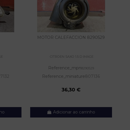
MOTOR CALEFACCION 8290529
GE
CITROEN SAXO 1.5 D IMAGE
Reference_mpn
8290529
7132
Reference_miniature
807136
36,30 €
nho
Adicionar ao carrinho