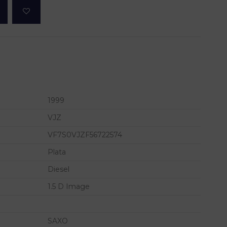
1999
VJZ
VF7S0VJZF56722574
Plata
Diesel
1.5 D Image
SAXO