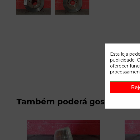
Esta loja ped
publicidade. O
oferecer func
processament
Rej
Também poderá gostar