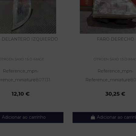
O DELANTERO IZQUIERDO
FARO DERECHO
CITROEN SAXO 1.5 D IMAGE
CITROEN SAXO 1.5 D IMA
Reference_mpn
Reference_mpn
-
-
erence_miniature
807131
Reference_miniature
80
12,10 €
30,25 €
Adicionar ao carrinho
Adicionar ao carri