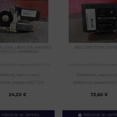
ELEVALUNAS DELANTERO
ABS 1J0907379G 5WK
ERECHO 1J1959802D
EN GOLF IV BERLINA (1J1) 1.9 TDI
VOLKSWAGEN GOLF IV BERLINA (1J
ference_mpn
Reference_mpn
1J1959802D
1J0907
rence_miniature
807218
Reference_miniature
80
24,20 €
72,60 €
Adicionar ao carrinho
Adicionar ao carri