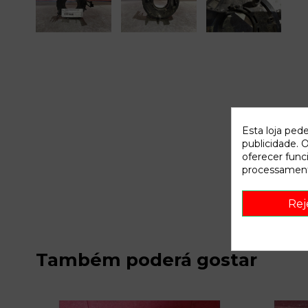
Esta loja ped
publicidade. O
oferecer func
processament
Rej
Também poderá gostar