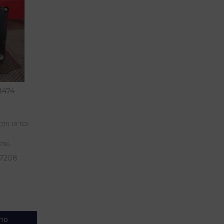
8474
1) 1.9 TDI
379G
7208
nho