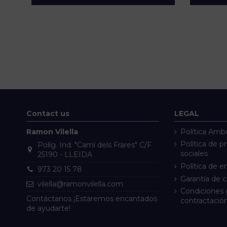
Contact us
LEGAL
Ramon Vilella
Política Ambi
Política de p
Políg. Ind. "Camí dels Frares" C/F
sociales
25190 - LLEIDA
Política de e
973 20 15 78
Garantía de 
vilella@ramonvilella.com
Condiciones 
Contáctanos ¡Estaremos encantados
contractació
de ayudarte!