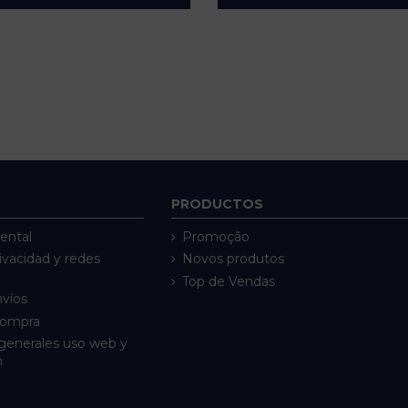
PRODUCTOS
ental
Promoção
rivacidad y redes
Novos produtos
Top de Vendas
nvíos
compra
generales uso web y
n