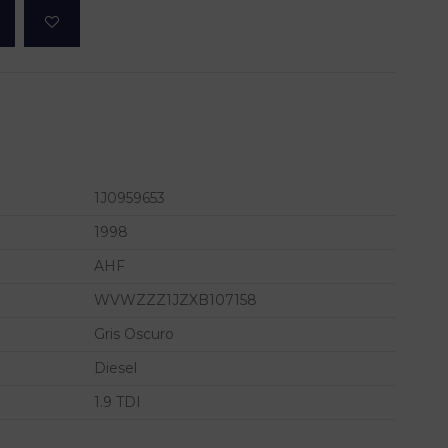
1J0959653
1998
AHF
WVWZZZ1JZXB107158
Gris Oscuro
Diesel
1.9 TDI