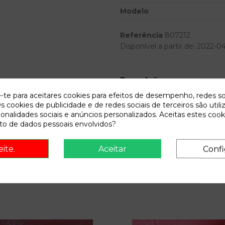
Modelo
Referência
807212
Disponível a partir de:
2022-0
Descrição
e-te para aceitares cookies para efeitos de desempenho, redes so
Recambio de anillo airbag para
s cookies de publicidade e de redes sociais de terceiros são utili
IAM 1J0959653
ionalidades sociais e anúncios personalizados. Aceitas estes cook
o de dados pessoais envolvidos?
eite.
Aceitar
Confi