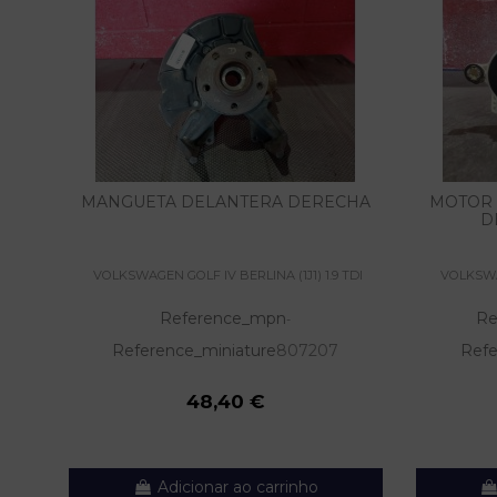
MANGUETA DELANTERA DERECHA
MOTOR 
D
VOLKSWAGEN GOLF IV BERLINA (1J1) 1.9 TDI
VOLKSWAG
Reference_mpn
Re
-
Reference_miniature
807207
Refe
48,40 €
Adicionar ao carrinho