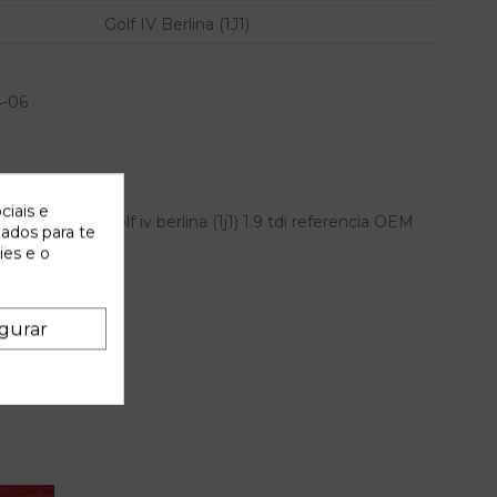
Golf IV Berlina (1J1)
4-06
ciais e
 volkswagen golf iv berlina (1j1) 1.9 tdi referencia OEM
zados para te
ies e o
gurar