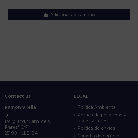
Adicionar ao carrinho
Contact us
LEGAL
Ramon Vilella
Política Ambiental
Política de privacidad y
redes sociales
Políg. Ind. "Camí dels
Frares" C/F
Política de envíos
25190 - LLEIDA
Garantía de compra