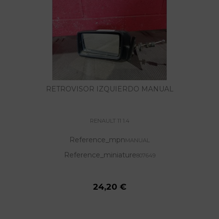
RETROVISOR IZQUIERDO MANUAL
RENAULT 11 1.4
Reference_mpn
MANUAL
Reference_miniature
807649
24,20 €