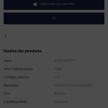
Adicionar ao carrinho
Dados do produto
mpn
91201445277
Año fabricación
1986
Código motor
C2J
Bastidor
VS5B37300H0008686
Cor
Branco
Combustible
Gasolina