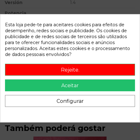
Versión
1.4
Potencia
Ref.Equivalencia
Esta loja pede-te para aceitares cookies para efeitos de
desempenho, redes sociais e publicidade. Os cookies de
Modelo
11
publicidade e de redes sociais de terceiros são utilizados
para te oferecer funcionalidades sociais e anúncios
personalizados. Aceitas estes cookies e o processamento
Referência
807646
de dados pessoais envolvidos?
Disponível a partir de:
2022-04-06
Rejeite.
Descrição
Aceitar
Recambio de alternador para renault 11 1.4 referencia OEM
IAM 91201445277 14V 20-60A
Configurar
Também poderá gostar