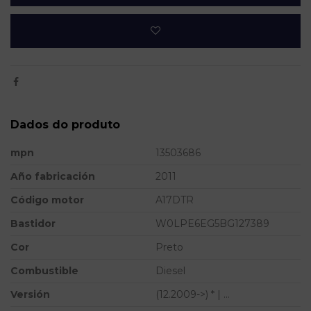
Dados do produto
mpn
13503686
Año fabricación
2011
Código motor
A17DTR
Bastidor
W0LPE6EG5BG127389
Cor
Preto
Combustible
Diesel
Versión
(12.2009->) * | ...