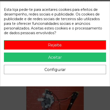
Modelo
ASTRA J LIM. (12.2009->) * | ...
Esta loja pede-te para aceitares cookies para efeitos de
desempenho, redes sociais e publicidade. Os cookies de
Referência
810049
publicidade e de redes sociais de terceiros são utilizados
Disponível a partir de:
2022-04-06
para te oferecer funcionalidades sociais e anúncios
personalizados. Aceitas estes cookies e o processamento
de dados pessoais envolvidos?
Descrição
Rejeite.
Recambio de aforador para opel astra j lim. (12.2009) | ...
(12.2009) | ... referencia OEM IAM 13503686
Aceitar
Configurar
Também poderá gostar