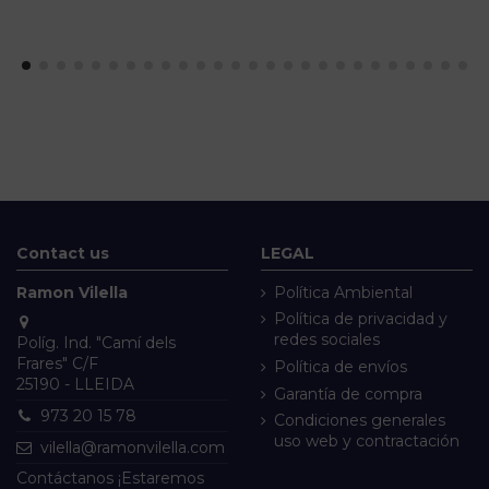
Contact us
LEGAL
Ramon Vilella
Política Ambiental
Política de privacidad y
redes sociales
Políg. Ind. "Camí dels
Frares" C/F
Política de envíos
25190 - LLEIDA
Garantía de compra
973 20 15 78
Condiciones generales
uso web y contractación
vilella@ramonvilella.com
Contáctanos ¡Estaremos