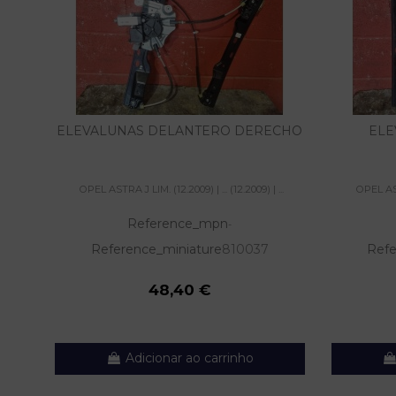
ELEVALUNAS DELANTERO DERECHO
ELE
OPEL ASTRA J LIM. (12.2009) | ... (12.2009) | ...
OPEL ASTR
Reference_mpn
-
Reference_miniature
810037
Refe
48,40 €
Adicionar ao carrinho