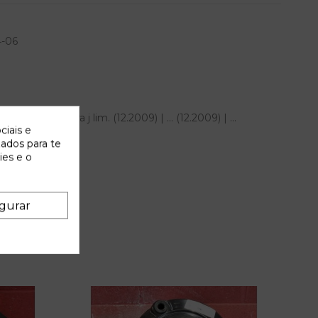
4-06
a opel astra j lim. (12.2009) | ... (12.2009) | ...
ciais e
4
zados para te
ies e o
gurar