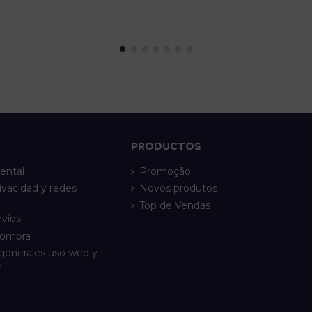
PRODUCTOS
ental
Promoção
rivacidad y redes
Novos produtos
Top de Vendas
nvíos
compra
generales uso web y
n