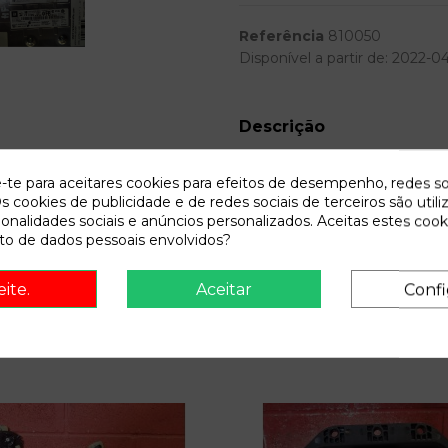
Referência
810050
Disponível a partir de:
2022-0
Descrição
Recambio de modulo bluetooth par
e-te para aceitares cookies para efeitos de desempenho, redes so
referencia OEM IAM 1335328
s cookies de publicidade e de redes sociais de terceiros são utili
ionalidades sociais e anúncios personalizados. Aceitas estes cook
o de dados pessoais envolvidos?
eite.
Aceitar
Confi