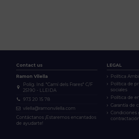
Contact us
LEGAL
Ramon Vilella
Política Ambi
Política de p
Políg. Ind. "Camí dels Frares" C/F
sociales
25190 - LLEIDA
Política de e
973 20 15 78
Garantía de 
vilella@ramonvilella.com
Condiciones 
Contáctanos ¡Estaremos encantados
contractació
de ayudarte!