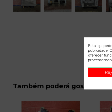
Esta loja ped
publicidade. O
oferecer func
processament
Rej
Também poderá gostar