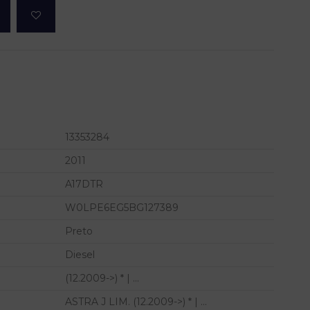
13353284
2011
A17DTR
W0LPE6EG5BG127389
Preto
Diesel
(12.2009->) * | ...
ASTRA J LIM. (12.2009->) * | ...