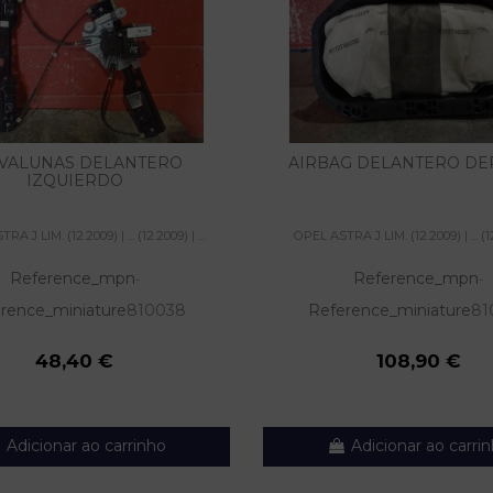
VALUNAS DELANTERO
AIRBAG DELANTERO D
IZQUIERDO
A J LIM. (12.2009) | ... (12.2009) | ...
OPEL ASTRA J LIM. (12.2009) | ... (12.
Reference_mpn
Reference_mpn
-
-
rence_miniature
810038
Reference_miniature
81
48,40 €
108,90 €
Adicionar ao carrinho
Adicionar ao carri