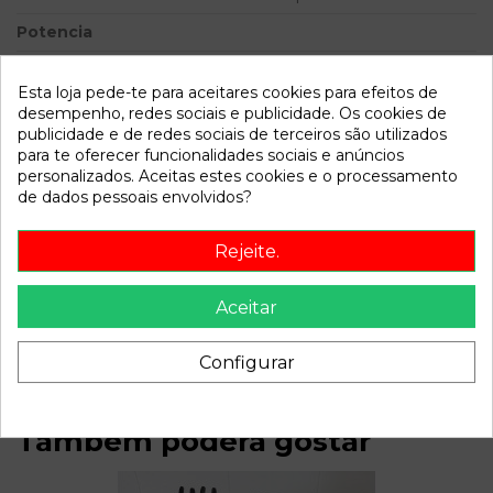
Potencia
Modelo
FOCUS BERLINA (CAP)
Trend | 08.04 - 12.07
Esta loja pede-te para aceitares cookies para efeitos de
desempenho, redes sociais e publicidade. Os cookies de
publicidade e de redes sociais de terceiros são utilizados
Referência
810565
para te oferecer funcionalidades sociais e anúncios
Disponível a partir de:
2022-04-06
personalizados. Aceitas estes cookies e o processamento
de dados pessoais envolvidos?
Descrição
Rejeite.
Recambio de disco freno delantero para ford focus berlina
Aceitar
(cap) trend | 08.04 - 12.07 trend | 08.04 - 12.07 referencia
OEM IAM
Configurar
Também poderá gostar