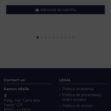
Adicionar ao carrinho
Contact us
LEGAL
Ramon Vilella
Política Ambiental
Política de privacidad y
redes sociales
Políg. Ind. "Camí dels
Frares" C/F
Política de envíos
25190 - LLEIDA