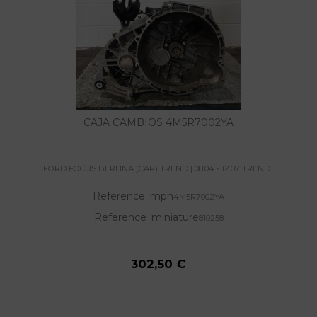
CAJA CAMBIOS 4M5R7002YA
FORD FOCUS BERLINA (CAP) TREND | 08.04 - 12.07 TREND...
Reference_mpn
4M5R7002YA
Reference_miniature
810258
302,50 €