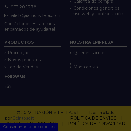
Garantía de compra
973 20 15 78
Condiciones generales
uso web y contractación
vilella@ramonvilella.com
Contáctanos ¡Estaremos
encantados de ayudarte!
PRODUCTOS
NUESTRA EMPRESA
Promoção
Quienes somos
Novos produtos
Top de Vendas
Mapa do site
Follow us
© 2022 - RAMÓN VILELLA, S.L. | Desarrollado
por
Seintosoft
POLÍTICA DE ENVÍOS
|
GARANTÍA DE COMPRA
|
POLÍTICA DE PRIVACIDAD
Consentimento de cookies