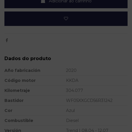
Adicionar ao carrinho
Dados do produto
Año fabricación
2020
Código motor
KKDA
Kilometraje
304.077
Bastidor
WF05XXGCD56R31242
Cor
Azul
Combustible
Diesel
Versión
Trend | 08.04 - 12.07