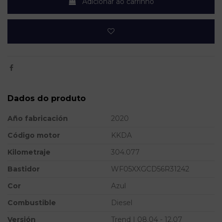
Adicionar ao carrinho
Dados do produto
Año fabricación
2020
Código motor
KKDA
Kilometraje
304.077
Bastidor
WF05XXGCD56R31242
Cor
Azul
Combustible
Diesel
Versión
Trend | 08.04 - 12.07