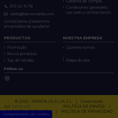
Garantía de compra
973 20 15 78
Condiciones generales
uso web y contractación
vilella@ramonvilella.com
Contáctanos ¡Estaremos
encantados de ayudarte!
PRODUCTOS
NUESTRA EMPRESA
Promoção
Quienes somos
Novos produtos
Top de Vendas
Mapa do site
Follow us
© 2022 - RAMÓN VILELLA, S.L. | Desarrollado
por
Seintosoft
POLÍTICA DE ENVÍOS
|
GARANTÍA DE COMPRA
|
POLÍTICA DE PRIVACIDAD
Consentimento de cookies