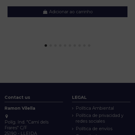
Adicionar ao carrinho
Contact us
LEGAL
Ramon Vilella
Política Ambiental
Política de privacidad y
redes sociales
Políg. Ind. "Camí dels
Frares" C/F
Política de envíos
25190 - LLEIDA