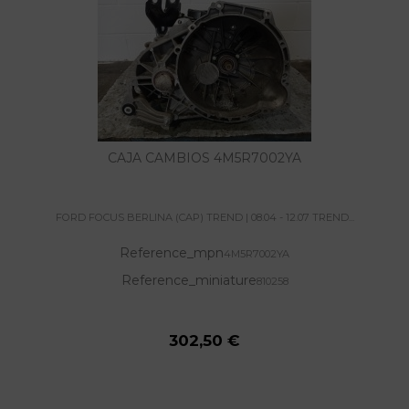
CAJA CAMBIOS 4M5R7002YA
FORD FOCUS BERLINA (CAP) TREND | 08.04 - 12.07 TREND...
Reference_mpn
4M5R7002YA
Reference_miniature
810258
302,50 €