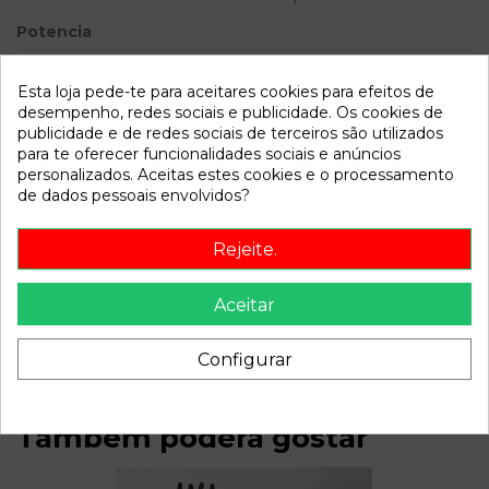
Potencia
Modelo
FOCUS BERLINA (CAP)
Trend | 08.04 - 12.07
Esta loja pede-te para aceitares cookies para efeitos de
desempenho, redes sociais e publicidade. Os cookies de
publicidade e de redes sociais de terceiros são utilizados
Referência
810569
para te oferecer funcionalidades sociais e anúncios
Disponível a partir de:
2022-04-06
personalizados. Aceitas estes cookies e o processamento
de dados pessoais envolvidos?
Descrição
Rejeite.
Recambio de bomba freno para ford focus berlina (cap)
Aceitar
trend | 08.04 - 12.07 trend | 08.04 - 12.07 referencia OEM
IAM
Configurar
Também poderá gostar