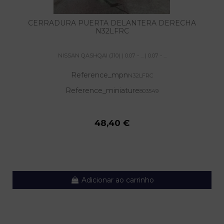
CERRADURA PUERTA DELANTERA DERECHA
N32LFRC
NISSAN QASHQAI (J10) | 0.07 - ... | 0.07 - ...
Reference_mpn
N32LFRC
Reference_miniature
803549
48,40 €
Adicionar ao carrinho