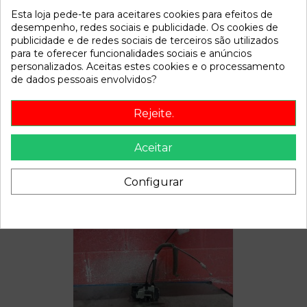
Esta loja pede-te para aceitares cookies para efeitos de
Referência
810925
desempenho, redes sociais e publicidade. Os cookies de
Disponível a partir de:
2022-04-06
publicidade e de redes sociais de terceiros são utilizados
para te oferecer funcionalidades sociais e anúncios
personalizados. Aceitas estes cookies e o processamento
Descrição
de dados pessoais envolvidos?
Recambio de amortiguador delantero izquierdo para nissan
Rejeite.
qashqai (j10) | 0.07 - ... | 0.07 - ... referencia OEM IAM
Aceitar
Configurar
Também poderá gostar