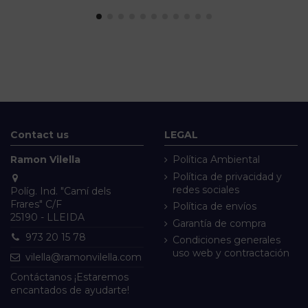
Contact us
LEGAL
Ramon Vilella
Política Ambiental
Política de privacidad y
redes sociales
Políg. Ind. "Camí dels
Frares" C/F
Política de envíos
25190 - LLEIDA
Garantía de compra
973 20 15 78
Condiciones generales
uso web y contractación
vilella@ramonvilella.com
Contáctanos ¡Estaremos
encantados de ayudarte!