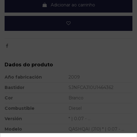
Adicionar ao carrinho
Dados do produto
Año fabricación
2009
Bastidor
SJNFCAJ10U1464362
Cor
Branco
Combustible
Diesel
Versión
* | 0.07 - ...
Modelo
QASHQAI (J10) * | 0.07 - ...