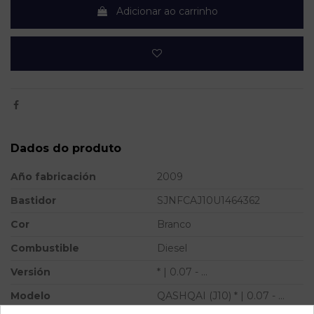
Adicionar ao carrinho
Dados do produto
Año fabricación
2009
Bastidor
SJNFCAJ10U1464362
Cor
Branco
Combustible
Diesel
Versión
* | 0.07 - ...
Modelo
QASHQAI (J10) * | 0.07 - ...