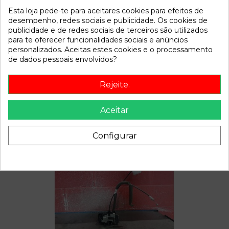
Esta loja pede-te para aceitares cookies para efeitos de
Referência
810935
desempenho, redes sociais e publicidade. Os cookies de
Disponível a partir de:
2022-04-06
publicidade e de redes sociais de terceiros são utilizados
para te oferecer funcionalidades sociais e anúncios
personalizados. Aceitas estes cookies e o processamento
Descrição
de dados pessoais envolvidos?
Recambio de cerradura puerta trasera derecha para nissan
Rejeite.
qashqai (j10) | 0.07 - ... | 0.07 - ... referencia OEM IAM
Aceitar
Configurar
Também poderá gostar