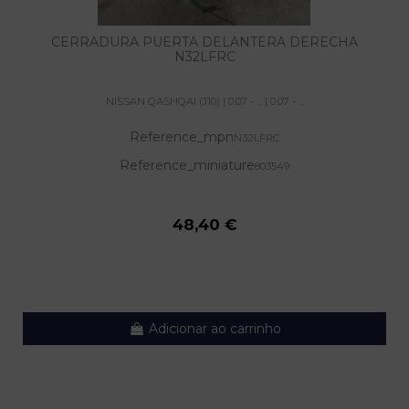
CERRADURA PUERTA DELANTERA DERECHA
N32LFRC
NISSAN QASHQAI (J10) | 0.07 - ... | 0.07 - ...
Reference_mpn
N32LFRC
Reference_miniature
803549
48,40 €
Adicionar ao carrinho