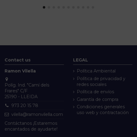
Contact us
LEGAL
Ramon Vilella
Política Ambiental
Política de privacidad y
redes sociales
Políg. Ind. "Camí dels
Frares" C/F
Política de envíos
25190 - LLEIDA
Garantía de compra
973 20 15 78
Condiciones generales
uso web y contractación
vilella@ramonvilella.com
Contáctanos ¡Estaremos
encantados de ayudarte!