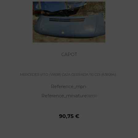
CAPOT
MERCEDES VITO (W638) CAJA CERRADA 110 CDI (638.094)...
Reference_mpn
-
Reference_miniature
783311
90,75 €