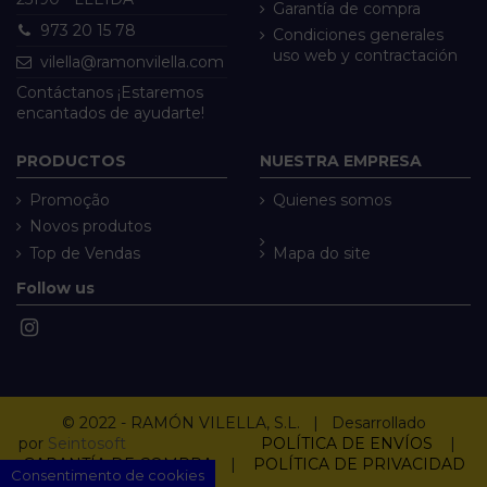
Garantía de compra
973 20 15 78
Condiciones generales
uso web y contractación
vilella@ramonvilella.com
Contáctanos ¡Estaremos
encantados de ayudarte!
PRODUCTOS
NUESTRA EMPRESA
Promoção
Quienes somos
Novos produtos
Top de Vendas
Mapa do site
Follow us
© 2022 - RAMÓN VILELLA, S.L. | Desarrollado
por
Seintosoft
POLÍTICA DE ENVÍOS
|
GARANTÍA DE COMPRA
|
POLÍTICA DE PRIVACIDAD
Consentimento de cookies