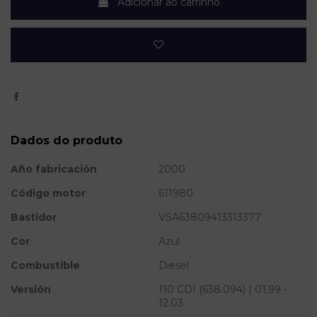
Adicionar ao carrinho
Dados do produto
Año fabricación
2000
Código motor
611980
Bastidor
VSA63809413313377
Cor
Azul
Combustible
Diesel
Versión
110 CDI (638.094) | 01.99 -
12.03