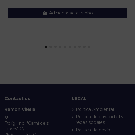
Adicionar ao carrinho
Contact us
LEGAL
Ramon Vilella
Política Ambiental
Política de privacidad y
redes sociales
Políg. Ind. "Camí dels
Frares" C/F
Política de envíos
25190 - LLEIDA