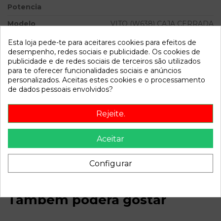
Potencia
Modelo
VITO (W638) CAJA CERRADA
110 CDI (638.094) | 01.99 -
Esta loja pede-te para aceitares cookies para efeitos de
12.03
desempenho, redes sociais e publicidade. Os cookies de
publicidade e de redes sociais de terceiros são utilizados
Referência
785626
para te oferecer funcionalidades sociais e anúncios
Disponível a partir de:
2022-04-06
personalizados. Aceitas estes cookies e o processamento
de dados pessoais envolvidos?
Descrição
Rejeite.
Recambio de bomba freno para mercedes vito (w638) caja
Aceitar
cerrada 110 cdi (638.094) | 01.99 - 12.03 110 cdi (638.094) |
01.99 - 12.03 referencia OEM IAM
Configurar
Também poderá gostar