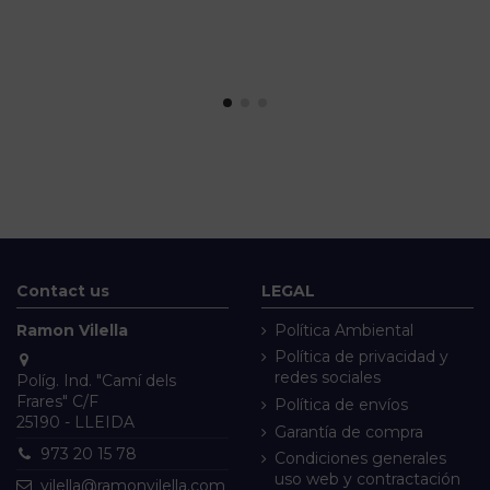
Contact us
LEGAL
Ramon Vilella
Política Ambiental
Política de privacidad y
redes sociales
Políg. Ind. "Camí dels
Frares" C/F
Política de envíos
25190 - LLEIDA
Garantía de compra
973 20 15 78
Condiciones generales
uso web y contractación
vilella@ramonvilella.com