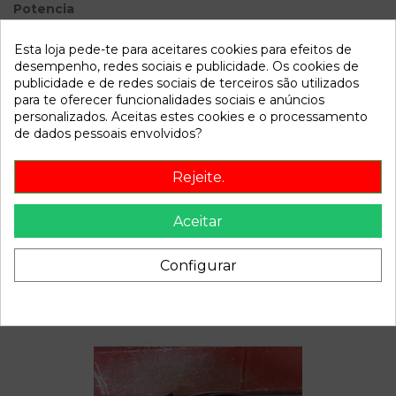
Potencia
Modelo
IBIZA (6L1) 1.4 16V | 0.02 - ...
Esta loja pede-te para aceitares cookies para efeitos de
desempenho, redes sociais e publicidade. Os cookies de
Referência
801217
publicidade e de redes sociais de terceiros são utilizados
para te oferecer funcionalidades sociais e anúncios
Disponível a partir de:
2022-04-06
personalizados. Aceitas estes cookies e o processamento
de dados pessoais envolvidos?
Descrição
Rejeite.
Recambio de bomba freno para seat ibiza (6l1) 1.4 16v | 0.02
- ... 1.4 16v | 0.02 - ... referencia OEM IAM
Aceitar
Configurar
Também poderá gostar