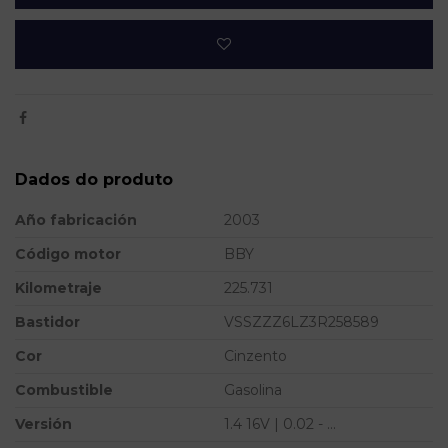
Dados do produto
Año fabricación
2003
Código motor
BBY
Kilometraje
225.731
Bastidor
VSSZZZ6LZ3R258589
Cor
Cinzento
Combustible
Gasolina
Versión
1.4 16V | 0.02 - ...