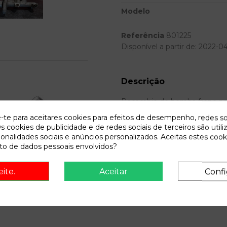
Modelo
Referência
801225
Disponível a partir de:
2022-0
Descrição
Recambio de bomba freno para ci
referencia OEM IAM
e-te para aceitares cookies para efeitos de desempenho, redes so
s cookies de publicidade e de redes sociais de terceiros são utili
ionalidades sociais e anúncios personalizados. Aceitas estes cook
o de dados pessoais envolvidos?
onsult vehicle of origin
eite.
Aceitar
Confi