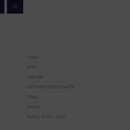
2004
8HX
148.059
VF7JM8HXB97004276
Plata
Diesel
Furio | 10.04 - 12.10