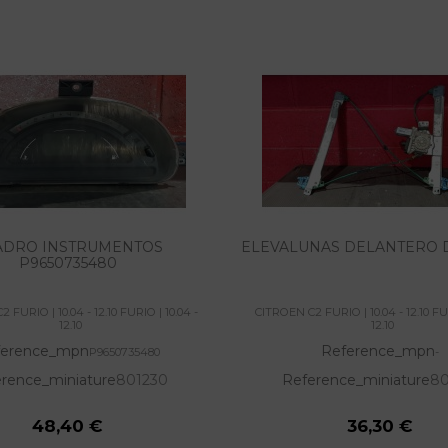
ADRO INSTRUMENTOS
ELEVALUNAS DELANTERO
P9650735480
 FURIO | 10.04 - 12.10 FURIO | 10.04 -
CITROEN C2 FURIO | 10.04 - 12.10 FUR
12.10
12.10
ference_mpn
Reference_mpn
P9650735480
-
rence_miniature
801230
Reference_miniature
80
48,40 €
36,30 €