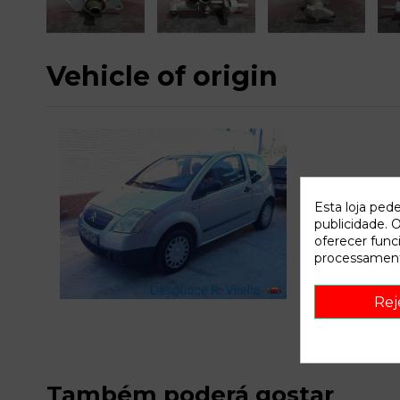
Vehicle of origin
Esta loja ped
publicidade. O
oferecer func
processament
C
Rej
Também poderá gostar