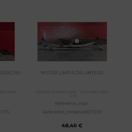
 DERECHO
MOTOR LIMPIA DELANTERO
CE
IO | 10.04 -
CITROEN C2 FURIO | 10.04 - 12.10 FURIO | 10.04 -
CI
12.10
Reference_mpn
-
1235
Reference_miniature
801238
48,40 €