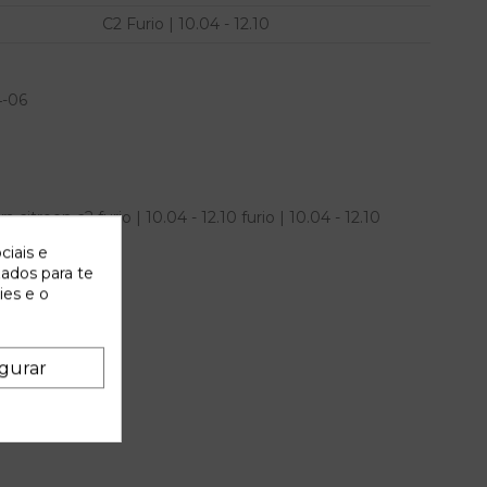
C2 Furio | 10.04 - 12.10
4-06
troen c2 furio | 10.04 - 12.10 furio | 10.04 - 12.10
ciais e
zados para te
ies e o
gurar