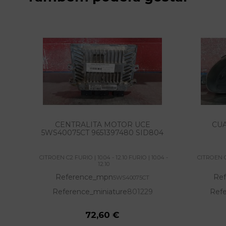
CENTRALITA MOTOR UCE
CU
5WS40075CT 9651397480 SID804
CITROEN C2 FURIO | 10.04 - 12.10 FURIO | 10.04 -
CITROEN C2
12.10
Reference_mpn
Re
5WS40075CT
Reference_miniature
801229
Refe
72,60 €