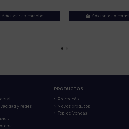
Adicionar ao carrinho
Adicionar ao carri
PRODUCTOS
ental
Promoção
rivacidad y redes
Novos produtos
Top de Vendas
nvíos
compra