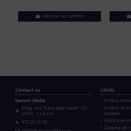
Adicionar ao carrinho
Contact us
LEGAL
Ramon Vilella
Política Ambi
Política de p
Políg. Ind. "Camí dels Frares" C/F
sociales
25190 - LLEIDA
Política de e
973 20 15 78
Garantía de 
vilella@ramonvilella.com