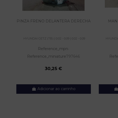
PINZA FRENO DELANTERA DERECHA
MAN
HYUNDAI GETZ (TB) | 0.02 - 0.09 | 0.02 - 0.09
HYUNDAI 
Reference_mpn
-
Reference_miniature
797646
Refe
30,25 €
Adicionar ao carrinho