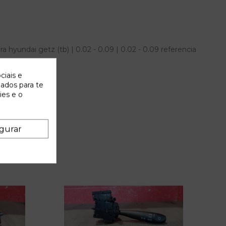
hyundai getz (tb) | 0.02 - 0.09 | 0.02 - 0.09 referencia
ciais e
zados para te
ies e o
gurar