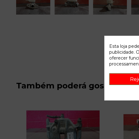
Esta loja ped
publicidade. O
oferecer func
processament
Rej
Também poderá gostar