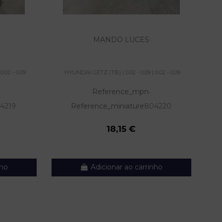
MANDO LUCES
RE
.02 - 0.09
HYUNDAI GETZ (TB) | 0.02 - 0.09 | 0.02 - 0.09
H
Reference_mpn
-
4219
Reference_miniature
804220
18,15 €
nho
Adicionar ao carrinho