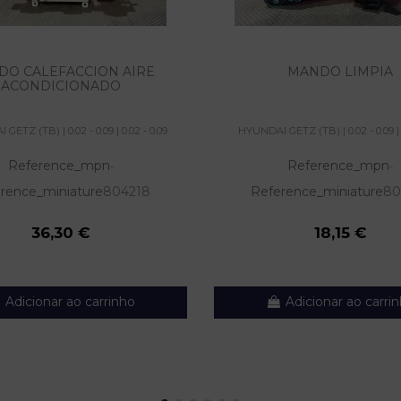
DO CALEFACCION AIRE
MANDO LIMPIA
ACONDICIONADO
GETZ (TB) | 0.02 - 0.09 | 0.02 - 0.09
HYUNDAI GETZ (TB) | 0.02 - 0.09 | 0
Reference_mpn
Reference_mpn
-
-
rence_miniature
804218
Reference_miniature
80
36,30 €
18,15 €
Adicionar ao carrinho
Adicionar ao carri