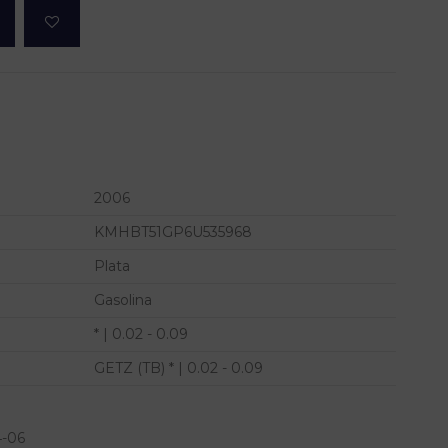
2006
KMHBT51GP6U535968
Plata
Gasolina
* | 0.02 - 0.09
GETZ (TB) * | 0.02 - 0.09
4-06