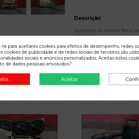
Descrição
Recambio de bomba freno para 
OEM IAM
e-te para aceitares cookies para efeitos de desempenho, redes so
s cookies de publicidade e de redes sociais de terceiros são utili
ionalidades sociais e anúncios personalizados. Aceitas estes cook
o de dados pessoais envolvidos?
eite.
Aceitar
Confi