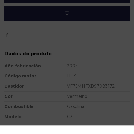
Dados do produto
Año fabricación
2004
Código motor
HFX
Bastidor
VF7JMHFXB97083172
Cor
Vermelho
Combustible
Gasolina
Modelo
C2
Referência
806618