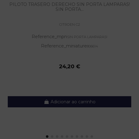
PILOTO TRASERO DERECHO SIN PORTA LAMPARAS!
SIN PORTA...
CITROEN C2
Reference_mpn
SIN PORTA LAMPARAS!
Reference_miniature
806614
24,20 €
Adicionar ao carrinho