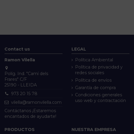
Contact us
LEGAL
Ramon Vilella
Política Ambiental
Política de privacidad y
redes sociales
Políg. Ind. "Camí dels
Frares" C/F
Política de envíos
25190 - LLEIDA
Garantía de compra
973 20 15 78
Condiciones generales
uso web y contractación
vilella@ramonvilella.com
Contáctanos ¡Estaremos
encantados de ayudarte!
PRODUCTOS
NUESTRA EMPRESA