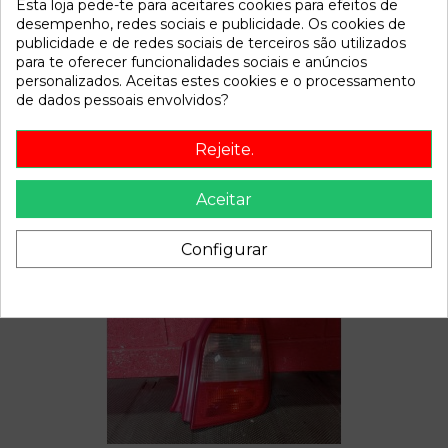
Esta loja pede-te para aceitares cookies para efeitos de
Disponível a partir de:
2022-04-06
desempenho, redes sociais e publicidade. Os cookies de
publicidade e de redes sociais de terceiros são utilizados
para te oferecer funcionalidades sociais e anúncios
Descrição
personalizados. Aceitas estes cookies e o processamento
de dados pessoais envolvidos?
Recambio de bomba freno para citroen c2 referencia OEM
IAM
Rejeite.
Aceitar
Também poderá gostar
Configurar