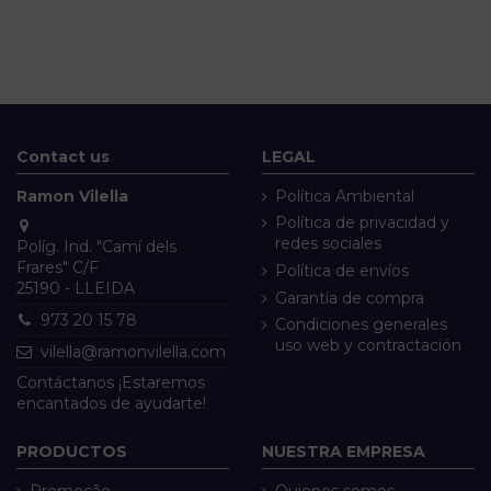
Contact us
LEGAL
Ramon Vilella
Política Ambiental
Política de privacidad y
redes sociales
Políg. Ind. "Camí dels
Frares" C/F
Política de envíos
25190 - LLEIDA
Garantía de compra
973 20 15 78
Condiciones generales
uso web y contractación
vilella@ramonvilella.com
Contáctanos ¡Estaremos
encantados de ayudarte!
PRODUCTOS
NUESTRA EMPRESA
Promoção
Quienes somos