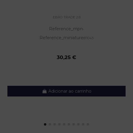
EBRO TRADE 2.8
Reference_mpn
-
Reference_miniature
811045
30,25 €
Adicionar ao carrinho